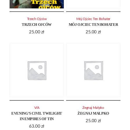
Trzech Ojców
Mój Ojciec Ten Bohater
TRZECH OJCÓW
MÓJ OJCIEC TEN BOHATER
25.00
zł
25.00
zł
V/A
Żegnaj Małpko
EVENING’S CIVIL TWILIGHT
ŻEGNAJ MAŁPKO
IN EMPIRES OF TIN
25.00
zł
63.00
zł