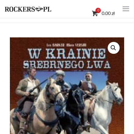
0
0.00 zł