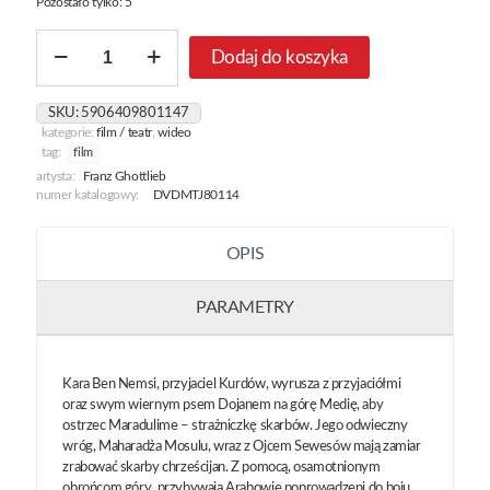
Pozostało tylko: 5
ilość
Dodaj do koszyka
W
Krainie
Srebrnego
SKU:
5906409801147
Lwa
kategorie:
film / teatr
,
wideo
tag:
film
artysta:
Franz Ghottlieb
numer katalogowy:
DVDMTJ80114
OPIS
PARAMETRY
Kara Ben Nemsi, przyjaciel Kurdów, wyrusza z przyjaciółmi
oraz swym wiernym psem Dojanem na górę Medię, aby
ostrzec Maradulime – strażniczkę skarbów. Jego odwieczny
wróg, Maharadża Mosulu, wraz z Ojcem Sewesów mają zamiar
zrabować skarby chrześcijan. Z pomocą, osamotnionym
obrońcom góry, przybywają Arabowie poprowadzeni do boju