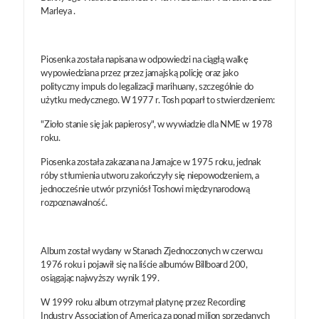
Marleya .
Piosenka została napisana w odpowiedzi na ciągłą walkę
wypowiedziana przez przez jamajską policję oraz jako
polityczny impuls do legalizacji marihuany, szczególnie do
użytku medycznego. W 1977 r. Tosh poparł to stwierdzeniem:
"Zioło stanie się jak papierosy", w wywiadzie dla NME w 1978
roku.
Piosenka została zakazana na Jamajce w 1975 roku, jednak
róby stłumienia utworu zakończyły się niepowodzeniem, a
jednocześnie utwór przyniósł Toshowi międzynarodową
rozpoznawalność.
Album został wydany w Stanach Zjednoczonych w czerwcu
1976 roku i pojawił się na liście albumów Billboard 200,
osiągając najwyższy wynik 199.
W 1999 roku album otrzymał platynę przez Recording
Industry Association of America za ponad milion sprzedanych