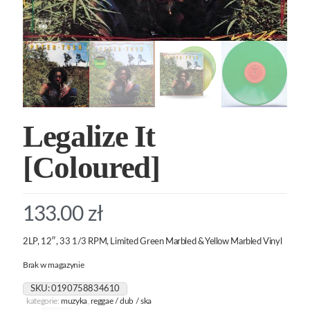
Legalize It
[Coloured]
133.00
zł
2LP, 12″, 33 1/3 RPM, Limited Green Marbled & Yellow Marbled Vinyl
Brak w magazynie
SKU:
0190758834610
kategorie:
muzyka
,
reggae / dub / ska