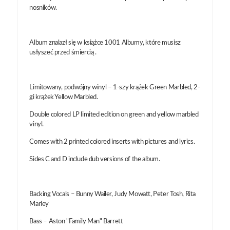
nosników.
Album znalazł się w książce 1001 Albumy, które musisz
usłyszeć przed śmiercią .
Limitowany, podwójny winyl – 1-szy krążek Green Marbled, 2-
gi krążek Yellow Marbled.
Double colored LP limited edition on green and yellow marbled
vinyl.
Comes with 2 printed colored inserts with pictures and lyrics.
Sides C and D include dub versions of the album.
Backing Vocals – Bunny Wailer, Judy Mowatt, Peter Tosh, Rita
Marley
Bass – Aston "Family Man" Barrett