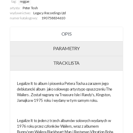
tag:
reggae
artysta:
Peter Tosh
wydawnictwo:
Legacy Recordings Ltd
numer katalogowy:
190758834610
OPIS
PARAMETRY
TRACKLISTA
Legalize It to album i piosenka Petera Tosha a zarazem jego
debiutancki album jako solowego artystypo opuszczeniu The
Wailers . Został nagrany na Treasure Isle i Randy's, Kingston,
Jamajka w 1975 roku i wydany w tym samym roku.
Legalize It to jeden z trzech albumów solowych wydanych w
1976 roku przez członków Wailers, wraz z albumem
Bunny'ego Wailera Blackheart Man i Rastaman Vibration Boba