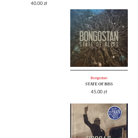
40.00
zł
Bongostan
STATE OF BISS
45.00
zł