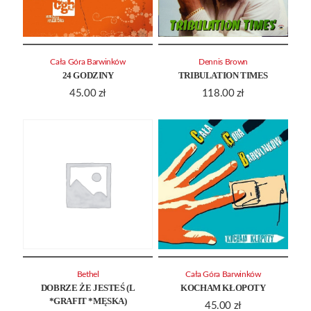
Cała Góra Barwinków
Dennis Brown
24 GODZINY
TRIBULATION TIMES
45.00
zł
118.00
zł
Bethel
Cała Góra Barwinków
DOBRZE ŻE JESTEŚ (L
KOCHAM KŁOPOTY
*GRAFIT *MĘSKA)
45.00
zł