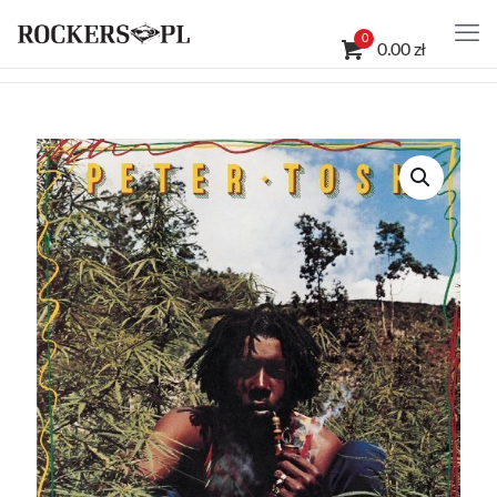
0
0.00 zł