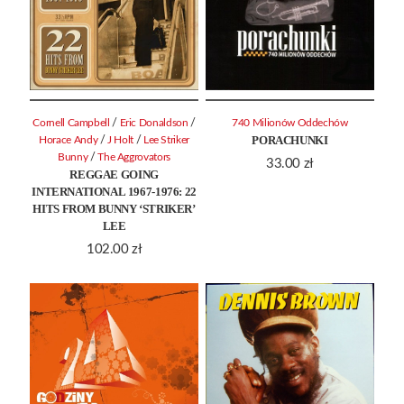
/
/
Cornell Campbell
Eric Donaldson
740 Milionów Oddechów
PORACHUNKI
/
/
Horace Andy
J Holt
Lee Striker
/
Bunny
The Aggrovators
33.00
zł
REGGAE GOING
INTERNATIONAL 1967-1976: 22
HITS FROM BUNNY ‘STRIKER’
LEE
102.00
zł