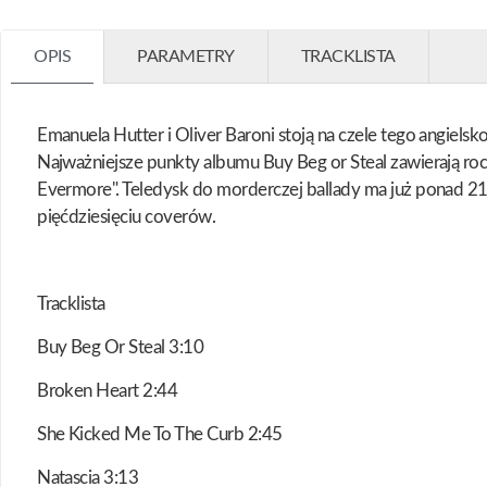
OPIS
PARAMETRY
TRACKLISTA
Emanuela Hutter i Oliver Baroni stoją na czele tego angiels
Najważniejsze punkty albumu Buy Beg or Steal zawierają ro
Evermore". Teledysk do morderczej ballady ma już ponad 21 0
pięćdziesięciu coverów.
Tracklista
Buy Beg Or Steal 3:10
Broken Heart 2:44
She Kicked Me To The Curb 2:45
Natascia 3:13