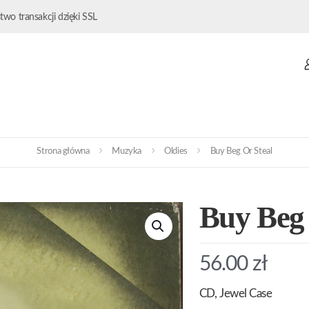
wo transakcji dzięki SSL
Strona główna
Muzyka
Oldies
Buy Beg Or Steal
Buy Beg 
56.00
zł
CD, Jewel Case