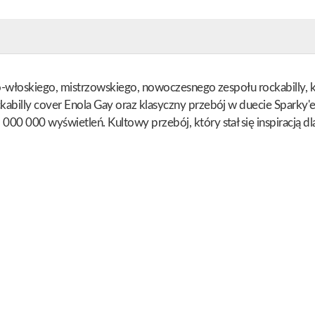
ko-włoskiego, mistrzowskiego, nowoczesnego zespołu rockabilly, k
ckabilly cover Enola Gay oraz klasyczny przebój w duecie Sparky
00 000 wyświetleń. Kultowy przebój, który stał się inspiracją dla