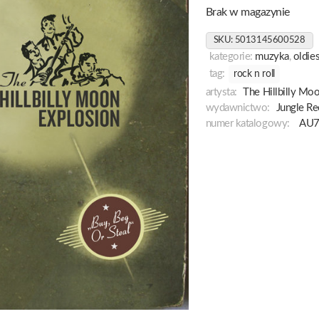
Brak w magazynie
SKU:
5013145600528
kategorie:
muzyka
,
oldie
tag:
rock n roll
artysta:
The Hillbilly Mo
wydawnictwo:
Jungle Re
numer katalogowy:
AU7