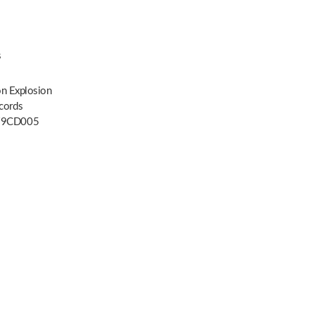
s
on Explosion
cords
9CD005