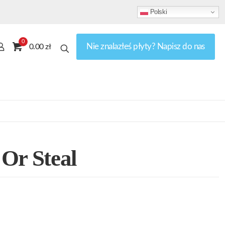
Polski
0
Nie znalazłeś płyty? Napisz do nas
0.00 zł
Or Steal