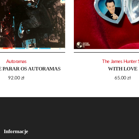
Autoramas
The James Hunter 
E PARAR OS AUTORAMAS
WITH LOVE
92.00
zł
65.00
zł
Informacje