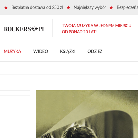
Bezpłatna dostawa od 250 zł
Największy wybór
Bezpieczeńst
TWOJA MUZYKA W JEDNYM MIEJSCU
OD PONAD 20 LAT!
MUZYKA
WIDEO
KSIĄŻKI
ODZIEŻ