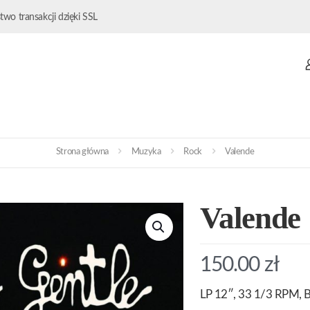
wo transakcji dzięki SSL
Strona główna
Muzyka
Rock
Valende
Valende
150.00
zł
LP 12″, 33 1/3 RPM, B