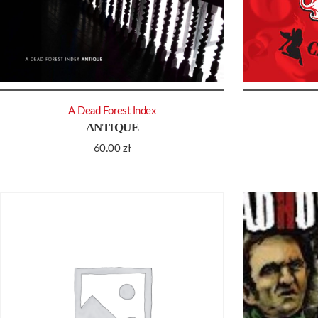
A Dead Forest Index
ANTIQUE
60.00
zł