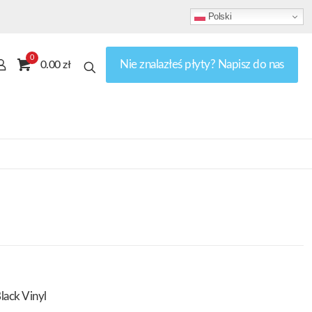
Polski
0
Nie znalazłeś płyty? Napisz do nas
0.00 zł
lack Vinyl