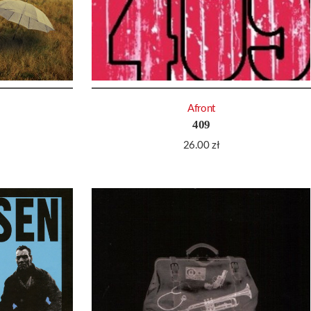
Afront
409
26.00
zł