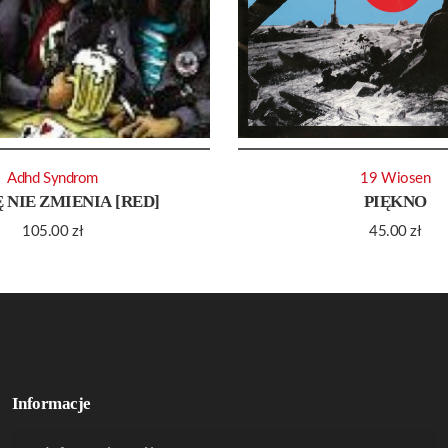
Adhd Syndrom
19 Wiosen
Ę NIE ZMIENIA [RED]
PIĘKNO
105.00
zł
45.00
zł
Informacje