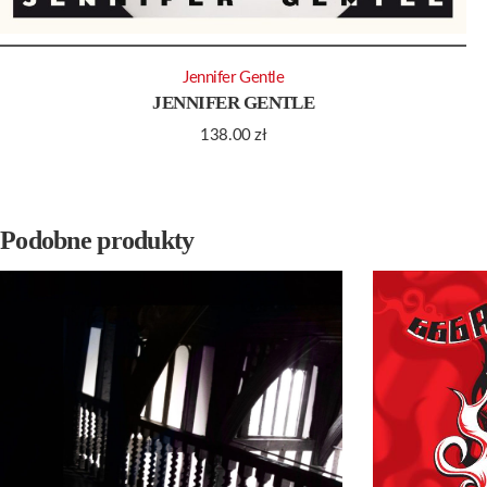
Jennifer Gentle
JENNIFER GENTLE
138.00
zł
Podobne produkty