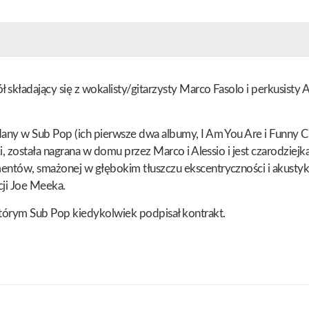
kładający się z wokalisty/gitarzysty Marco Fasolo i perkusisty A
any w Sub Pop (ich pierwsze dwa albumy, I Am You Are i Funny C
i, została nagrana w domu przez Marco i Alessio i jest czarodziej
tów, smażonej w głębokim tłuszczu ekscentryczności i akustyki p
cji Joe Meeka.
którym Sub Pop kiedykolwiek podpisał kontrakt.