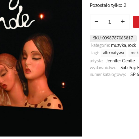
Pozostało tylko: 2
ilość
Valende
SKU:
0098787065817
kategorie:
muzyka
,
rock
tagi:
alternatywa
rock
artysta:
Jennifer Gentle
wydawnictwo:
Sub Pop 
numer katalogowy:
SP 