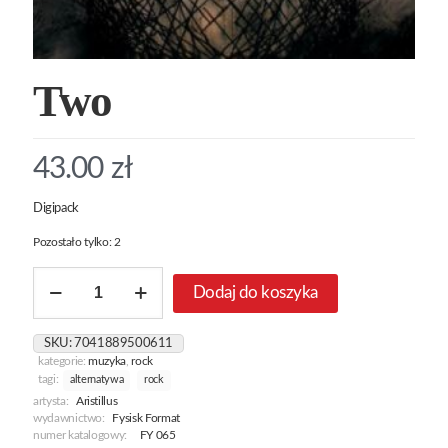
Two
43.00
zł
Digipack
Pozostało tylko: 2
ilość
Dodaj do koszyka
Two
SKU:
7041889500611
kategorie:
muzyka
,
rock
tagi:
alternatywa
rock
artysta:
Aristillus
wydawnictwo:
Fysisk Format
numer katalogowy:
FY 065