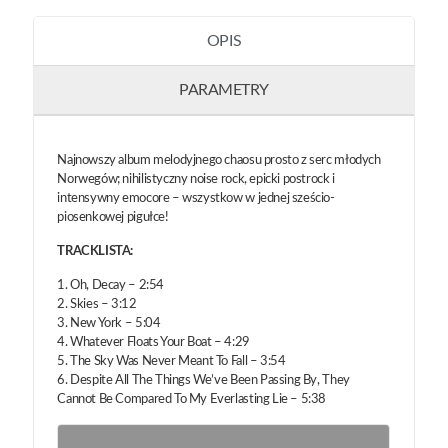
OPIS
PARAMETRY
Najnowszy album melodyjnego chaosu prosto z serc młodych
Norwegów; nihilistyczny noise rock, epicki postrock i
intensywny emocore – wszystkow w jednej sześcio-
piosenkowej pigułce!
TRACKLISTA:
1. Oh, Decay – 2:54
2. Skies – 3:12
3. New York – 5:04
4. Whatever Floats Your Boat – 4:29
5. The Sky Was Never Meant To Fall – 3:54
6. Despite All The Things We’ve Been Passing By, They
Cannot Be Compared To My Everlasting Lie – 5:38