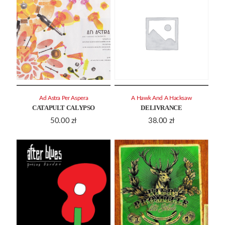
Ad Astra Per Aspera
A Hawk And A Hacksaw
CATAPULT CALYPSO
DELIVRANCE
50.00
zł
38.00
zł