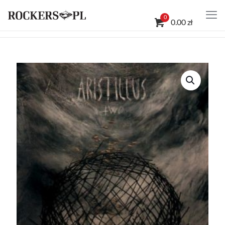
0
0.00 zł