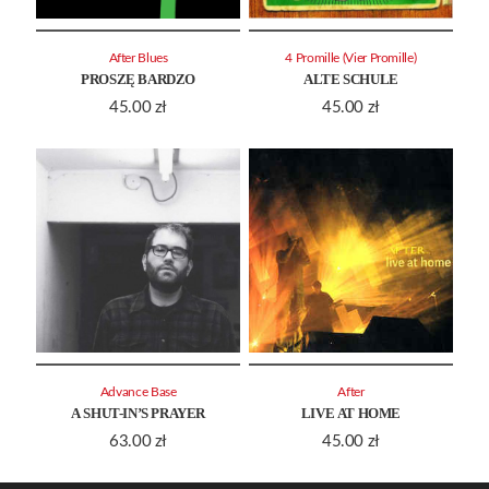
After Blues
4 Promille (Vier Promille)
PROSZĘ BARDZO
ALTE SCHULE
45.00
zł
45.00
zł
Advance Base
After
A SHUT-IN’S PRAYER
LIVE AT HOME
63.00
zł
45.00
zł