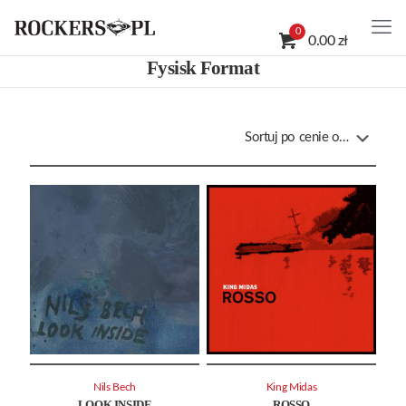
0
0.00 zł
Fysisk Format
Nils Bech
King Midas
LOOK INSIDE
ROSSO