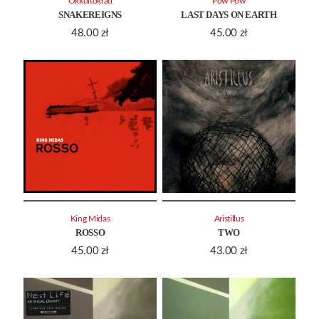
Okkultokrati
Pow Pow
SNAKEREIGNS
LAST DAYS ON EARTH
48.00
zł
45.00
zł
King Midas
Aristillus
ROSSO
TWO
45.00
zł
43.00
zł