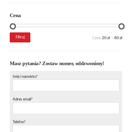
Cena
Cena
Cena
Filtruj
Cena:
20 zł
—
80 zł
min.
maks.
Masz pytania? Zostaw numer, oddzwonimy!
Imię i nazwisko*
Adres email*
Telefon*