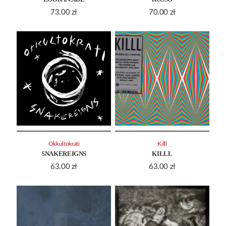
73.00
zł
70.00
zł
Okkultokrati
Killl
SNAKEREIGNS
KILLL
63.00
zł
63.00
zł