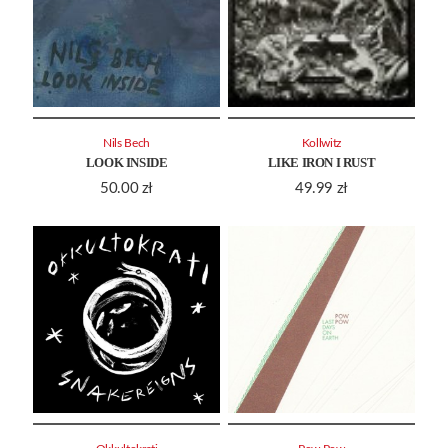
Nils Bech
Kollwitz
LOOK INSIDE
LIKE IRON I RUST
50.00
zł
49.99
zł