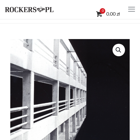
0
0.00 zł