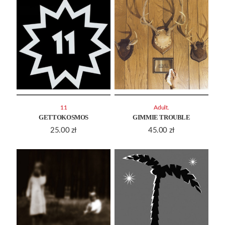
11
Adult.
GETTOKOSMOS
GIMMIE TROUBLE
25.00
zł
45.00
zł