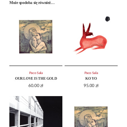
Może spodoba się również…
Paco Sala
Paco Sala
OUR LOVE IS THE GOLD
KO YO
60.00
zł
95.00
zł