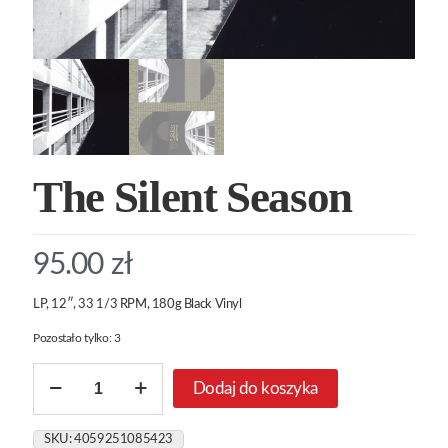
The Silent Season
95.00
zł
LP, 12″, 33 1/3 RPM, 180g Black Vinyl
Pozostało tylko: 3
ilość
Dodaj do koszyka
The
Silent
Season
SKU:
4059251085423