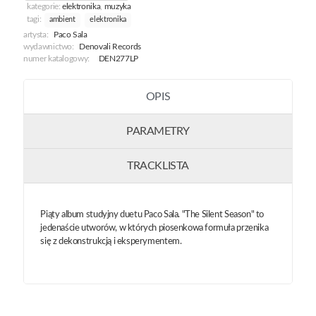
kategorie:
elektronika
,
muzyka
tagi:
ambient
elektronika
artysta:
Paco Sala
wydawnictwo:
Denovali Records
numer katalogowy:
DEN277LP
OPIS
PARAMETRY
TRACKLISTA
Piąty album studyjny duetu Paco Sala. "The Silent Season" to
jedenaście utworów, w których piosenkowa formuła przenika
się z dekonstrukcją i eksperymentem.