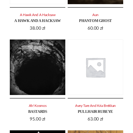
A Hawk And A Hacksaw
Aun
A HAWK AND A HACKSAW
PHANTOM GHOST
38.00
zł
60.00
zł
Ah! Kosmos
Avey Tare And Kria Brekkan
BASTARDS
PULLHAIR RUBEYE
95.00
zł
63.00
zł