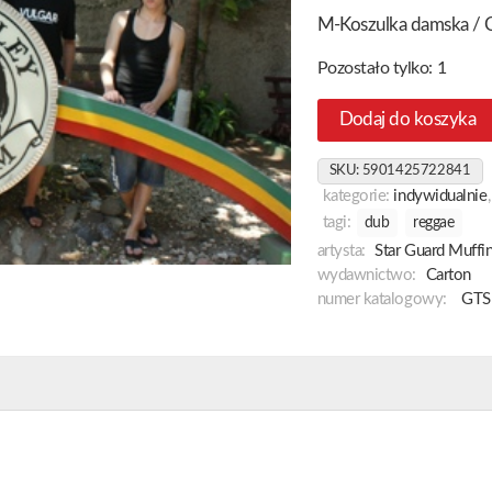
M-Koszulka damska / 
Pozostało tylko: 1
Dodaj do koszyka
SKU:
5901425722841
kategorie:
indywidualnie
tagi:
dub
reggae
artysta:
Star Guard Muffi
wydawnictwo:
Carton
numer katalogowy:
GTS