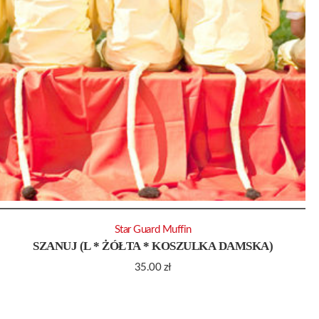
Star Guard Muffin
SZANUJ (L * ŻÓŁTA * KOSZULKA DAMSKA)
35.00
zł