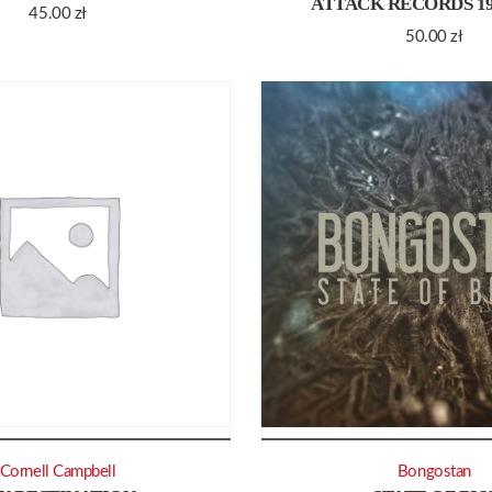
ATTACK RECORDS 19
45.00
zł
50.00
zł
Cornell Campbell
Bongostan