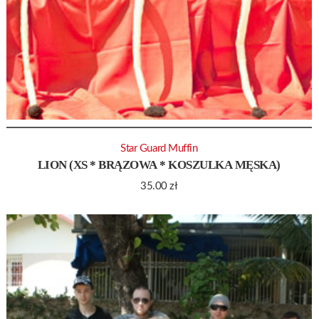
Star Guard Muffin
LION (XS * BRĄZOWA * KOSZULKA MĘSKA)
35.00
zł