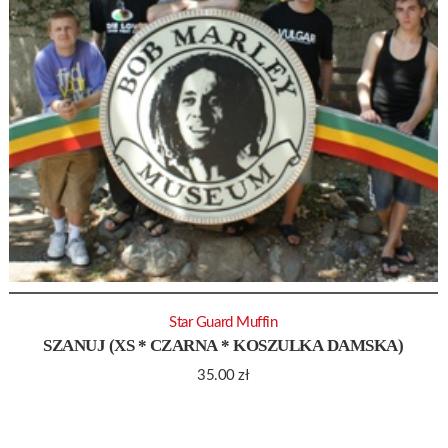
Star Guard Muffin
SZANUJ (XS * CZARNA * KOSZULKA DAMSKA)
35.00
zł