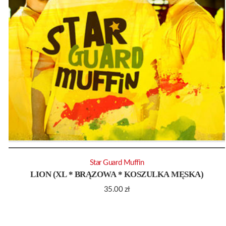
Star Guard Muffin
LION (XL * BRĄZOWA * KOSZULKA MĘSKA)
35.00
zł