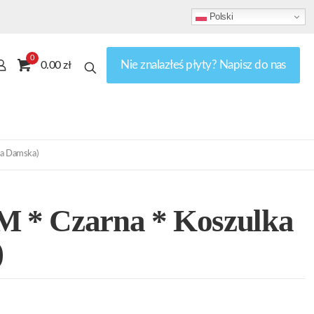
Polski
0
Nie znalazłeś płyty? Napisz do nas
0.00 zł
ka Damska)
M * Czarna * Koszulka
)