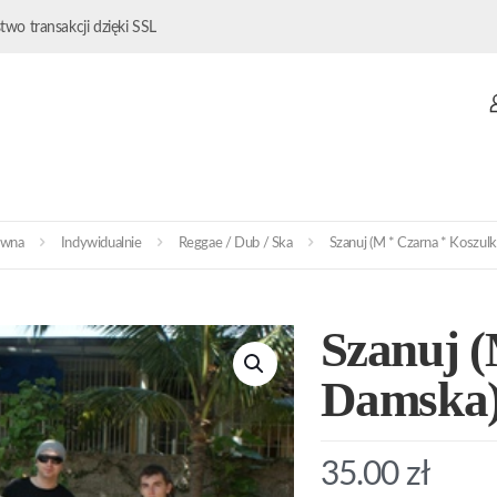
wo transakcji dzięki SSL
ówna
Indywidualnie
Reggae / Dub / Ska
Szanuj (M * Czarna * Koszul
Szanuj (
Damska
35.00
zł