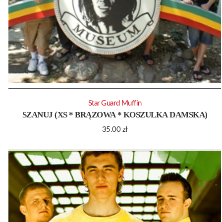
Star Guard Muffin
SZANUJ (XS * BRĄZOWA * KOSZULKA DAMSKA)
35.00
zł