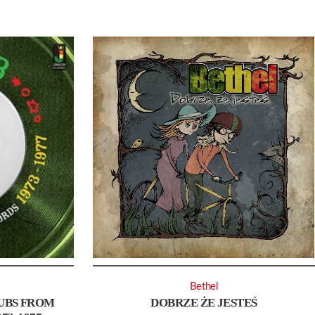
Bethel
DUBS FROM
DOBRZE ŻE JESTEŚ