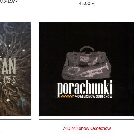
73-1977
45.00
zł
740 Milionów Oddechów