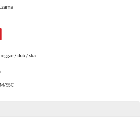
Czarna
,
reggae / dub / ska
n
M/SSC