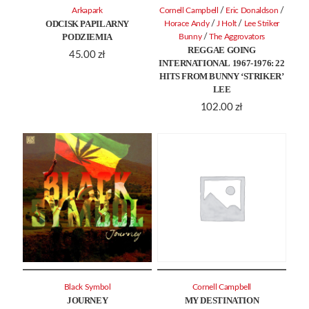
/
/
Arkapark
Cornell Campbell
Eric Donaldson
ODCISK PAPILARNY
/
/
Horace Andy
J Holt
Lee Striker
PODZIEMIA
/
Bunny
The Aggrovators
REGGAE GOING
45.00
zł
INTERNATIONAL 1967-1976: 22
HITS FROM BUNNY ‘STRIKER’
LEE
102.00
zł
Black Symbol
Cornell Campbell
JOURNEY
MY DESTINATION