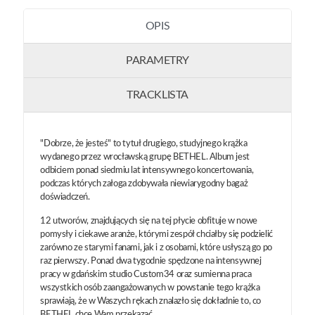
OPIS
PARAMETRY
TRACKLISTA
"Dobrze, że jesteś" to tytuł drugiego, studyjnego krążka
wydanego przez wrocławską grupę BETHEL. Album jest
odbiciem ponad siedmiu lat intensywnego koncertowania,
podczas których załoga zdobywała niewiarygodny bagaż
doświadczeń.
12 utworów, znajdujących się na tej płycie obfituje w nowe
pomysły i ciekawe aranże, którymi zespół chciałby się podzielić
zarówno ze starymi fanami, jak i z osobami, które usłyszą go po
raz pierwszy. Ponad dwa tygodnie spędzone na intensywnej
pracy w gdańskim studio Custom34 oraz sumienna praca
wszystkich osób zaangażowanych w powstanie tego krążka
sprawiają, że w Waszych rękach znalazło się dokładnie to, co
BETHEL chce Wam przekazać.