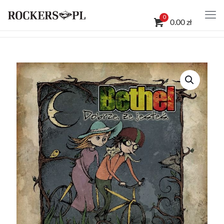
0
0.00 zł