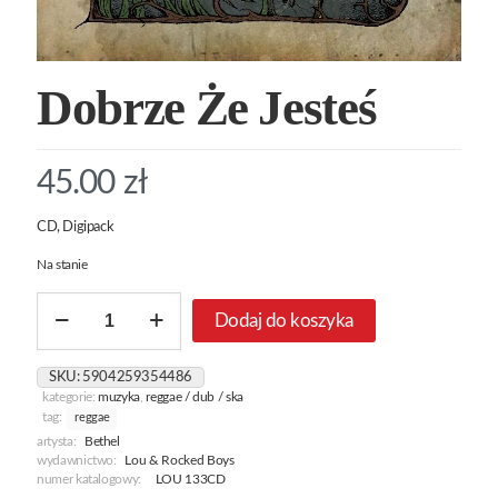
Dobrze Że Jesteś
45.00
zł
CD, Digipack
Na stanie
ilość
Dodaj do koszyka
Dobrze
Że
Jesteś
SKU:
5904259354486
kategorie:
muzyka
,
reggae / dub / ska
tag:
reggae
artysta:
Bethel
wydawnictwo:
Lou & Rocked Boys
numer katalogowy:
LOU 133CD