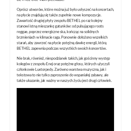
Oprócz utworów, które można już było usłyszeć na koncertach,
na płycie znajdują się także zupełnie nowe kompozycje.
Zawartość drugiej płyty zespołu BETHEL po raz kolejny
stanowi istną mieszankę gatunków: od pulsującego roots
reggae, poprzez energiczne ska, kończąc na solidnych
brzmieniach w klimacie raga. Ponownie dołożono wszelkich
starań, aby zawrzeć na płycie potężną dawkę energii, którą
BETHEL zapewnia podczas wszystkich swoich koncertów.
Nie brak, również, niespodzianek takich, jak gościnny występ
kolegów z zespołu Enej oraz potężne głosy, których użyczyli
członkowie Luxtorpedy. Zarówno warstwa muzyczna, jak i
tekstowa to nie tylko zaproszenie do wspaniałej zabawy, ale
także ukazanie, jak ważny w naszych życiu jest drugi człowiek.