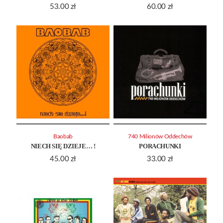
53.00
zł
60.00
zł
Baobab
740 Milionów Oddechów
NIECH SIĘ DZIEJE… !
PORACHUNKI
45.00
zł
33.00
zł