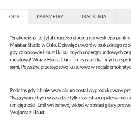
OPIS
PARAMETRY
TRACKLISTA
"Snakereigns" to tytuł drugiego albumu norweskiego pun
Malabar Studio w Oslo. Dziewięć utworów paskudnego rock
gdy członkowie Haust i kilku innych undergroundowych zespoł
metalowa! Wraz z Haust, Dark Times i garstką innych zesp
sami. Poważne przestępstwo kulturowe w socjaldemokratycznej
Podczas gdy ich pierwszy album został wyprodukowany prz
"Nagrywanie było w zasadzie tylko kwestią rozpalenia mikrof
umiejętności, Emil wniósł swój wkład w postaci gitary prowa
Vebjørna z Haust!