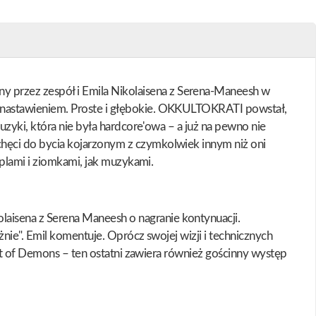
przez zespół i Emila Nikolaisena z Serena-Maneesh w
 nastawieniem. Proste i głębokie. OKKULTOKRATI powstał,
zyki, która nie była hardcore'owa – a już na pewno nie
hęci do bycia kojarzonym z czymkolwiek innym niż oni
mplami i ziomkami, jak muzykami.
isena z Serena Maneesh o nagranie kontynuacji.
nie". Emil komentuje. Oprócz swojej wizji i technicznych
ght of Demons – ten ostatni zawiera również gościnny występ