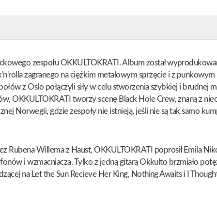
krockowego zespołu OKKULTOKRATI. Album został wyprodukowany 
'n'rolla zagranego na ciężkim metalowym sprzęcie i z punkowym
ów z Oslo połączyli siły w celu stworzenia szybkiej i brudnej mu
ołów, OKKULTOKRATI tworzy scenę Black Hole Crew, znaną z niec
 Norwegii, gdzie zespoły nie istnieją, jeśli nie są tak samo ku
ez Rubena Willema z Haust, OKKULTOKRATI poprosił Emila Nikola
onów i wzmacniacza. Tylko z jedną gitarą Okkulto brzmiało potęż
dzącej na Let the Sun Recieve Her King, Nothing Awaits i I Thou