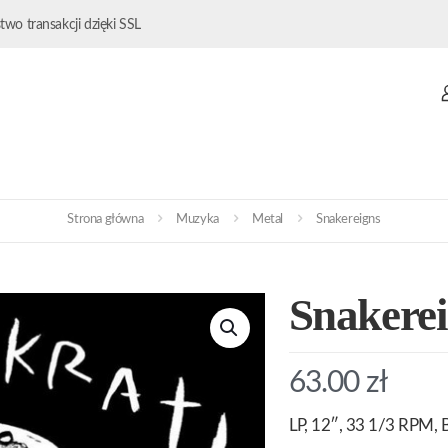
wo transakcji dzięki SSL
Strona główna
Muzyka
Metal
Snakereigns
Snakere
63.00
zł
LP, 12″, 33 1/3 RPM, B