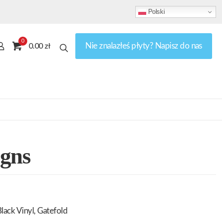
Polski
0
Nie znalazłeś płyty? Napisz do nas
0.00 zł
igns
lack Vinyl, Gatefold