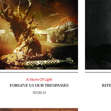
A Storm Of Light
FORGIVE US OUR TRESPASSES
RIT
43.00
zł