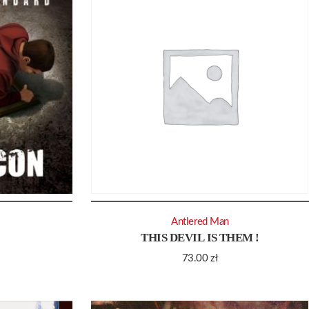
Antlered Man
THIS DEVIL IS THEM !
73.00
zł