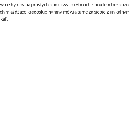
c swoje hymny na prostych punkowych rytmach z brudem bezbożn
h miażdżące kręgosłup hymny mówią same za siebie z unikalnymi
kal".