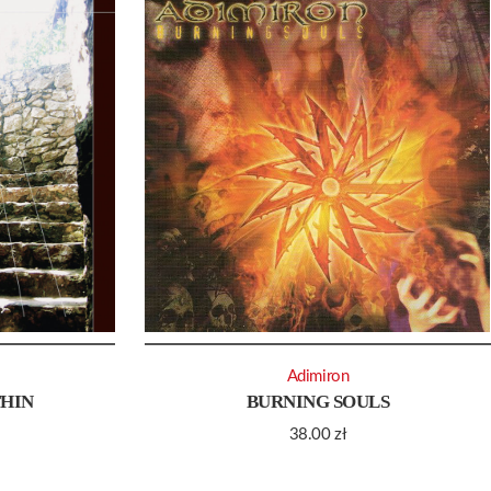
Adimiron
THIN
BURNING SOULS
38.00
zł