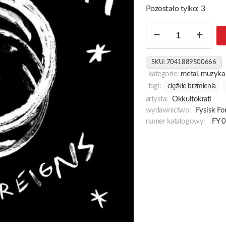
Pozostało tylko: 3
ilość
Snakereigns
SKU:
7041889500666
kategorie:
metal
,
muzyka
tagi:
ciężkie brzmienia
artysta:
Okkultokrati
wydawnictwo:
Fysisk Fo
numer katalogowy:
FY 