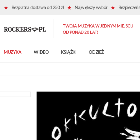
Bezpłatna dostawa od 250 zł
Największy wybór
Bezpieczeńst
TWOJA MUZYKA W JEDNYM MIEJSCU
OD PONAD 20 LAT!
MUZYKA
WIDEO
KSIĄŻKI
ODZIEŻ