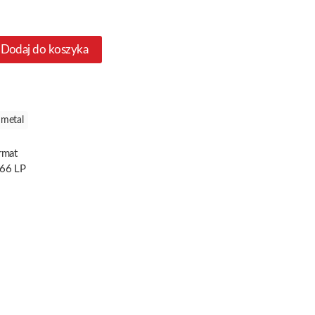
Dodaj do koszyka
metal
rmat
066 LP