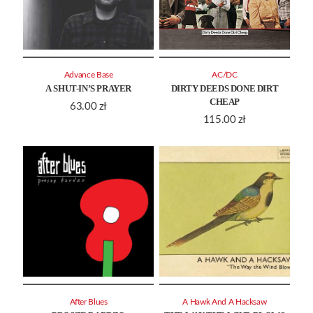
Advance Base
AC/DC
A SHUT-IN’S PRAYER
DIRTY DEEDS DONE DIRT
CHEAP
63.00
zł
115.00
zł
After Blues
A Hawk And A Hacksaw