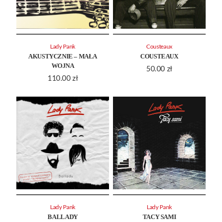
Lady Pank
Cousteaux
AKUSTYCZNIE – MAŁA
COUSTEAUX
WOJNA
50.00
zł
110.00
zł
Lady Pank
Lady Pank
BALLADY
TACY SAMI