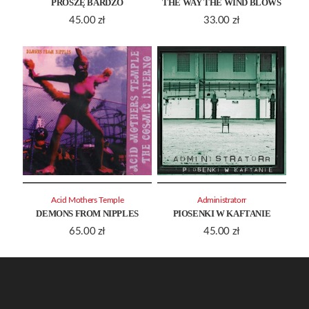
PROSZĘ BARDZO
THE WAY THE WIND BLOWS
45.00
zł
33.00
zł
Acid Mothers Temple
Administratorr
DEMONS FROM NIPPLES
PIOSENKI W KAFTANIE
65.00
zł
45.00
zł