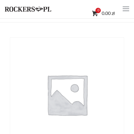
0
0.00 zł