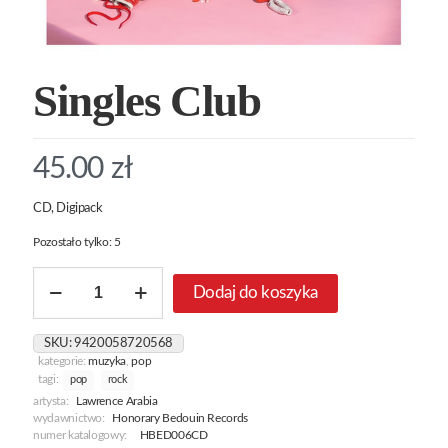
Singles Club
45.00
zł
CD, Digipack
Pozostało tylko: 5
ilość
Dodaj do koszyka
Singles
Club
SKU:
9420058720568
kategorie:
muzyka
,
pop
tagi:
pop
rock
artysta:
Lawrence Arabia
wydawnictwo:
Honorary Bedouin Records
numer katalogowy:
HBED006CD