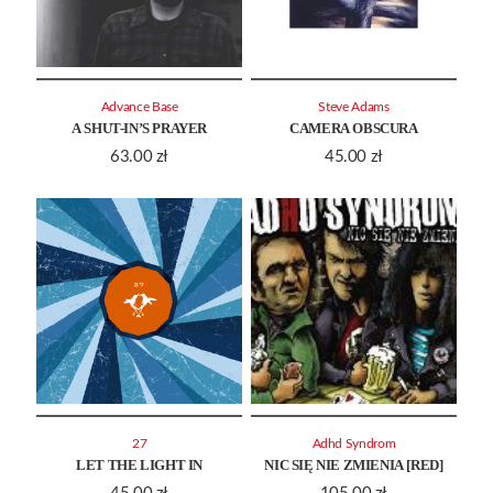
Advance Base
Steve Adams
A SHUT-IN’S PRAYER
CAMERA OBSCURA
63.00
zł
45.00
zł
27
Adhd Syndrom
LET THE LIGHT IN
NIC SIĘ NIE ZMIENIA [RED]