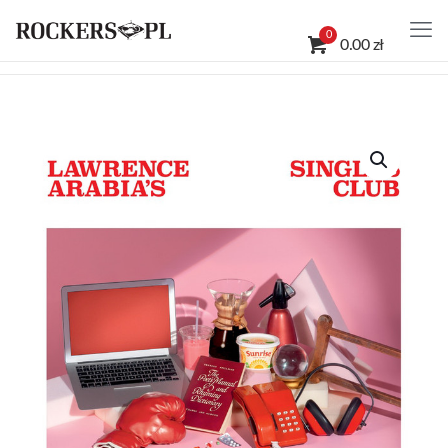
0
0.00 zł