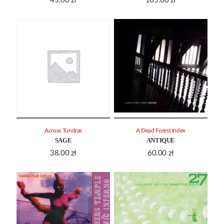
45.00
zł
105.00
zł
Across Tundras
A Dead Forest Index
SAGE
ANTIQUE
38.00
zł
60.00
zł