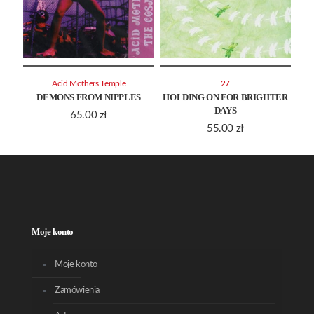
Acid Mothers Temple
27
DEMONS FROM NIPPLES
HOLDING ON FOR BRIGHTER
DAYS
65.00
zł
55.00
zł
Moje konto
Moje konto
Zamówienia