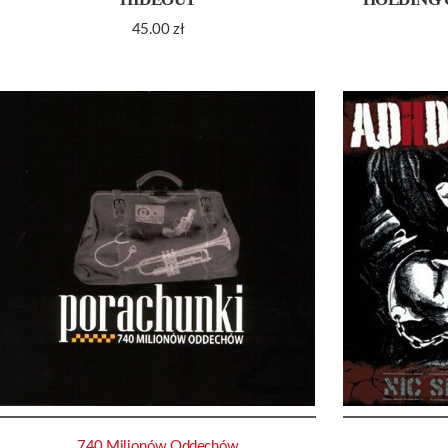
45.00
zł
740 Milionów Oddechów