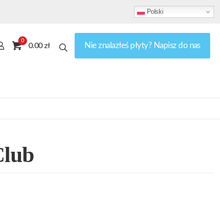
Polski
0
Nie znalazłeś płyty? Napisz do nas
0.00 zł
Club