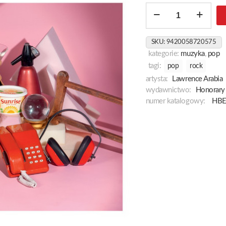
ilość
Singles
Club
SKU:
9420058720575
kategorie:
muzyka
,
pop
tagi:
pop
rock
artysta:
Lawrence Arabia
wydawnictwo:
Honorary
numer katalogowy:
HBE