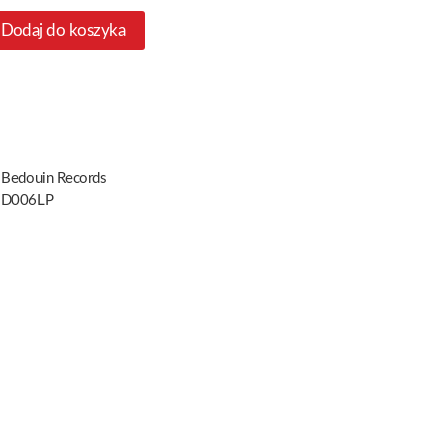
Dodaj do koszyka
 Bedouin Records
D006LP