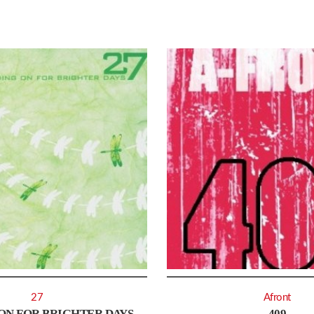
27
Afront
ON FOR BRIGHTER DAYS
409