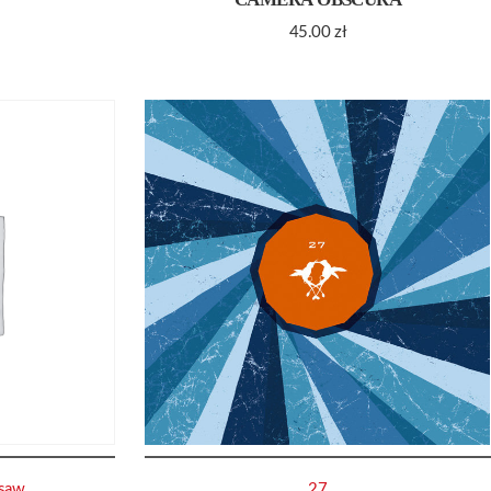
45.00
zł
saw
27