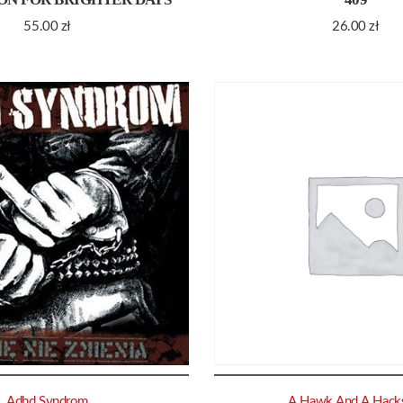
55.00
zł
26.00
zł
Adhd Syndrom
A Hawk And A Hack