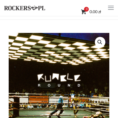
0
0.00 zł