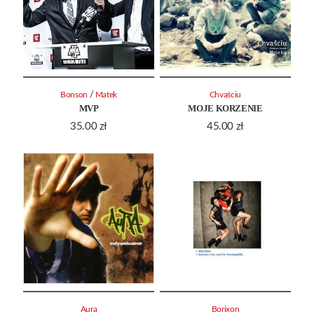
/
Bonson
Matek
Chvaściu
MVP
MOJE KORZENIE
35.00
zł
45.00
zł
Aura
Borixon