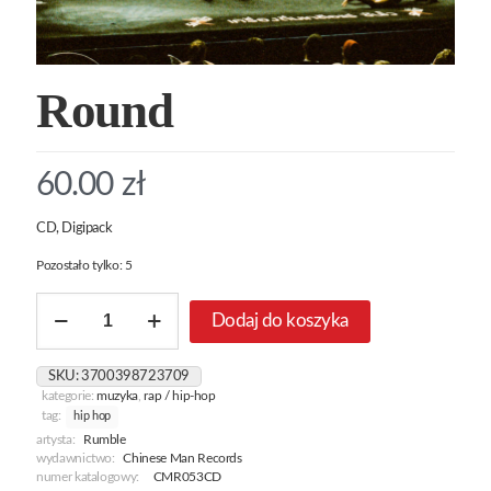
Round
60.00
zł
CD, Digipack
Pozostało tylko: 5
ilość
Dodaj do koszyka
Round
SKU:
3700398723709
kategorie:
muzyka
,
rap / hip-hop
tag:
hip hop
artysta:
Rumble
wydawnictwo:
Chinese Man Records
numer katalogowy:
CMR053CD