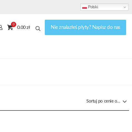
Polski
0
Nie znalazłeś płyty? Napisz do nas
0.00 zł