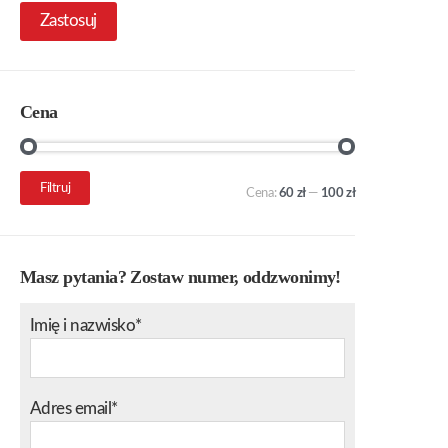
Zastosuj
Cena
Cena
Cena
Filtruj
Cena:
60 zł
—
100 zł
min.
maks.
Masz pytania? Zostaw numer, oddzwonimy!
Imię i nazwisko*
Adres email*