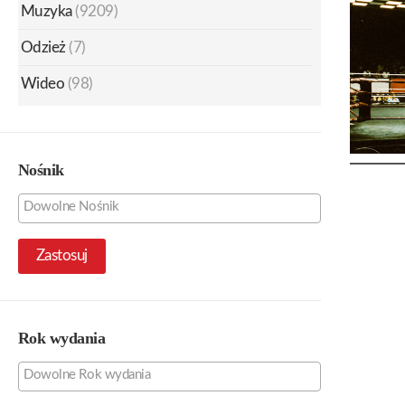
Muzyka
(9209)
Odzież
(7)
Wideo
(98)
Nośnik
Zastosuj
Rok wydania