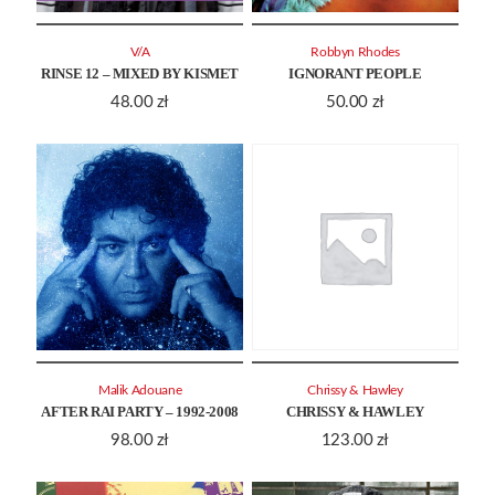
V/A
Robbyn Rhodes
RINSE 12 – MIXED BY KISMET
IGNORANT PEOPLE
48.00
zł
50.00
zł
Malik Adouane
Chrissy & Hawley
AFTER RAI PARTY – 1992-2008
CHRISSY & HAWLEY
98.00
zł
123.00
zł