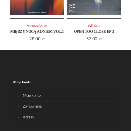
Various Artists
Will Saul
MIĘDZY NOCĄ A DNIEM VOL.1
OPEN TOO CLOSE EP 2
28.00
zł
53.00
zł
Moje konto
Moje konto
Zamówienia
Adresy