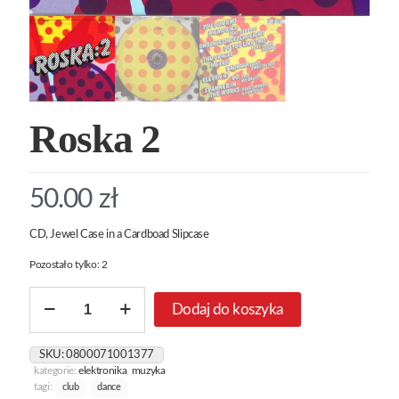
Roska 2
50.00
zł
CD, Jewel Case in a Cardboad Slipcase
Pozostało tylko: 2
ilość
Dodaj do koszyka
Roska
2
SKU:
0800071001377
kategorie:
elektronika
,
muzyka
tagi:
club
dance