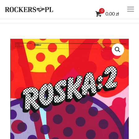
0
0.00 zł