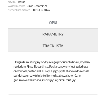
artysta:
Roska
wydawnictwo:
Rinse Recordings
numer katalogowy:
RINSECD 026
OPIS
PARAMETRY
TRACKLISTA
Drugi album studyjny brytyjskiego producenta Roski, wydany
nakładem Rinse Recordings. Roska uznawany jest za jedną z
czołowych postaci UK Funky, a jego płyta stanowi doskonałe
parkietowe rozwinięcie tej formuły, zbaczając w różne
gatunkowe zakamarki, inspirując się nimi i mutując.