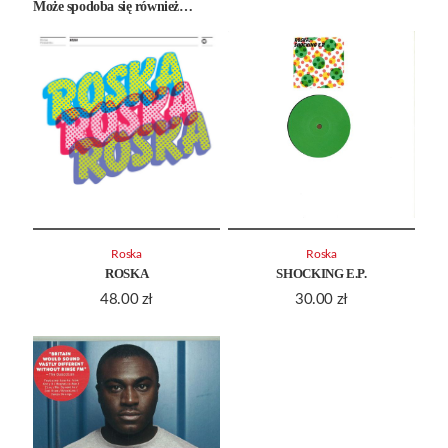
Może spodoba się również…
Roska
Roska
ROSKA
SHOCKING E.P.
48.00
zł
30.00
zł