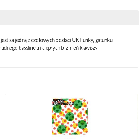
jest za jedną z czołowych postaci UK Funky, gatunku
dnego bassline'u i ciepłych brzmień klawiszy.