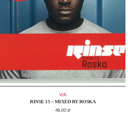
V/A
RINSE 15 – MIXED BY ROSKA
48.00
zł