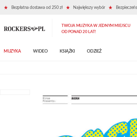
Bezpłatna dostawa od 250 zł
Największy wybór
Bezpieczeńst
TWOJA MUZYKA W JEDNYM MIEJSCU
OD PONAD 20 LAT!
MUZYKA
WIDEO
KSIĄŻKI
ODZIEŻ