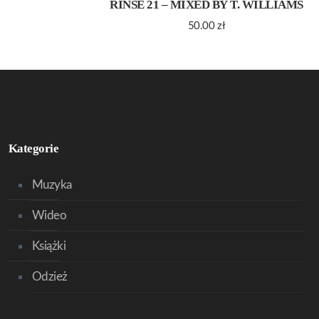
RINSE 21 – MIXED BY T. WILLIAMS
50.00
zł
Kategorie
Muzyka
Wideo
Książki
Odzież