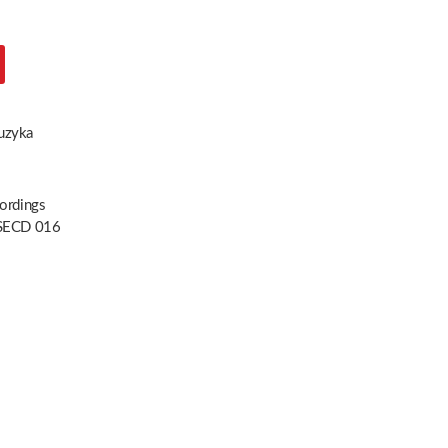
uzyka
ordings
SECD 016