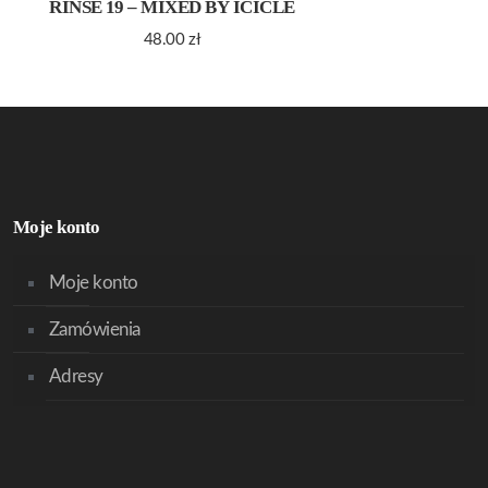
RINSE 19 – MIXED BY ICICLE
48.00
zł
Moje konto
Moje konto
Zamówienia
Adresy