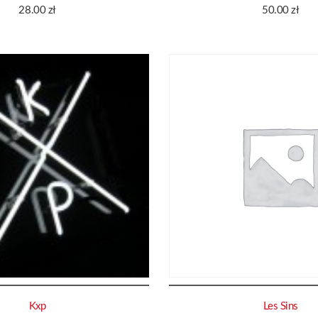
28.00
zł
50.00
zł
Kxp
Les Sins