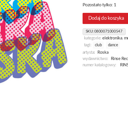
Pozostało tylko: 1
Dodaj do koszyka
SKU:
0800071000547
kategorie:
elektronika
,
m
tagi:
club
dance
artysta:
Roska
wydawnictwo:
Rinse Rec
numer katalogowy:
RIN