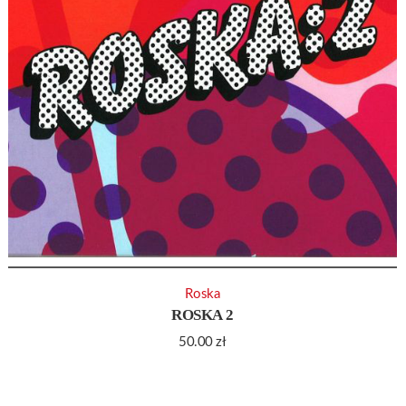
Roska
ROSKA 2
50.00
zł