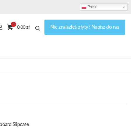
Polski
0
Nie znalazłeś płyty? Napisz do nas
0.00 zł
board Slipcase