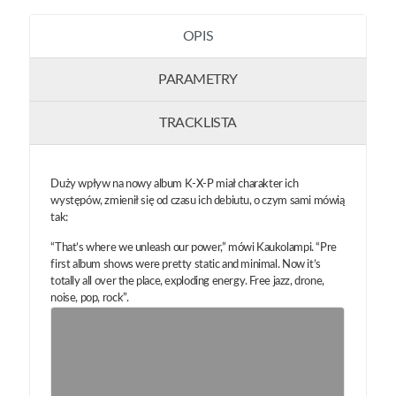
OPIS
PARAMETRY
TRACKLISTA
Duży wpływ na nowy album K-X-P miał charakter ich
występów, zmienił się od czasu ich debiutu, o czym sami mówią
tak:
“That’s where we unleash our power,” mówi Kaukolampi. “Pre
first album shows were pretty static and minimal. Now it’s
totally all over the place, exploding energy. Free jazz, drone,
noise, pop, rock”.