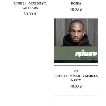
RINSE 21 – MIXED BY T.
ROSKA
WILLIAMS
48.00
zł
50.00
zł
V/A
RINSE 10 – MIXED BY MARCUS
NASTY
48.00
zł