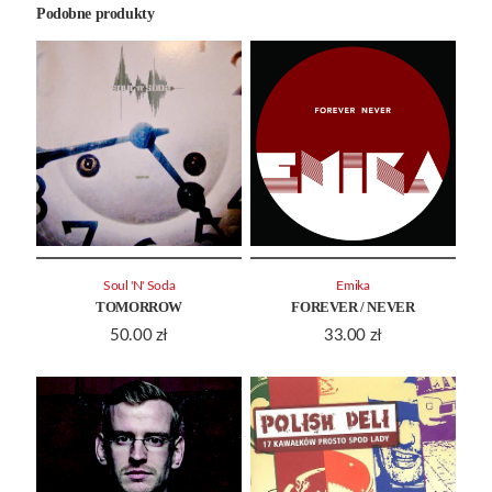
Podobne produkty
Soul 'N' Soda
Emika
TOMORROW
FOREVER / NEVER
50.00
zł
33.00
zł