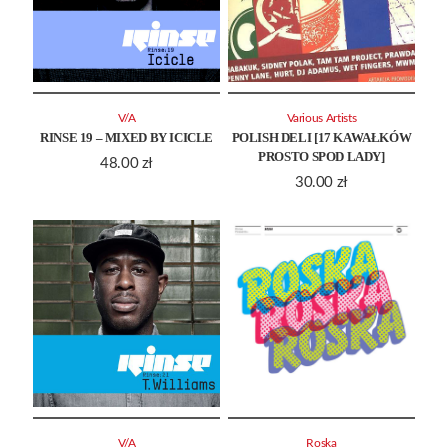
V/A
Various Artists
RINSE 19 – MIXED BY ICICLE
POLISH DELI [17 KAWAŁKÓW
PROSTO SPOD LADY]
48.00
zł
30.00
zł
V/A
Roska