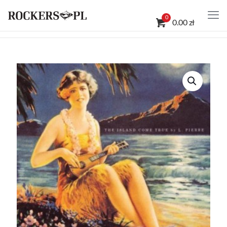
0
0.00 zł