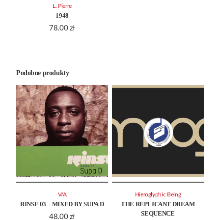
L. Pierre
1948
78.00
zł
Podobne produkty
V/A
Hieroglyphic Being
RINSE 03 – MIXED BY SUPA D
THE REPLICANT DREAM
SEQUENCE
48.00
zł