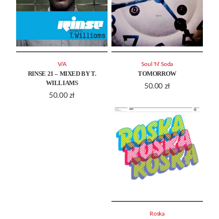
V/A
Soul 'N' Soda
RINSE 21 – MIXED BY T.
TOMORROW
WILLIAMS
50.00
zł
50.00
zł
Roska