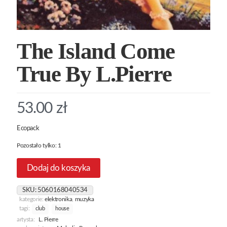
The Island Come
True By L.Pierre
53.00
zł
Ecopack
Pozostało tylko: 1
Dodaj do koszyka
SKU:
5060168040534
kategorie:
elektronika
,
muzyka
tagi:
club
house
artysta:
L. Pierre