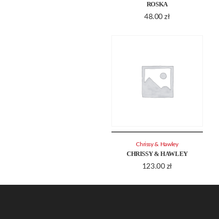
ROSKA
48.00
zł
Chrissy & Hawley
CHRISSY & HAWLEY
123.00
zł