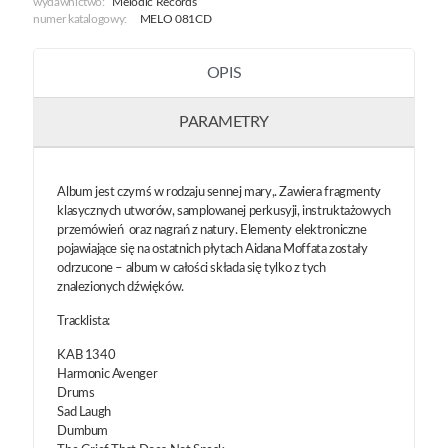
wydawnictwo:
Melodic Records
numer katalogowy:
MELO 081CD
OPIS
PARAMETRY
Album jest czymś w rodzaju sennej mary,. Zawiera fragmenty
klasycznych utworów, samplowanej perkusyji, instruktażowych
przemówień oraz nagrań z natury. Elementy elektroniczne
pojawiające się na ostatnich płytach Aidana Moffata zostały
odrzucone – album w całości składa się tylko z tych
znalezionych dźwięków.
Tracklista:
KAB 1340
Harmonic Avenger
Drums
Sad Laugh
Dumbum