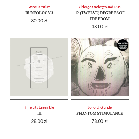
Various Artists
Chicago Underground Duo
RUNEOLOGY 3
12 (TWELVE) DEGREES OF
FREEDOM
30.00
zł
48.00
zł
Innercity Ensemble
Jono El Grande
III
PHANTOM STIMULANCE
28.00
zł
78.00
zł