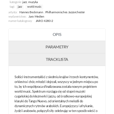
kategorie:
jazz
,
muzyka
tagi:
jazz
world music
artysta:
Hannes Beckmann
,
Philharmonisches Jazzorchester
wydawnictwo:
Jaro Medien
numer katalogowy:
JARO 4280-2
OPIS
PARAMETRY
TRACKLISTA
Soliści-instrumentaliści z siedmiu krajów i trzech kontynentów,
orkiestra i chór, młodzi i dojrzali, wszyscy w jednym miejscu po
to, by ich współpraca sfinalizowana została nowym projektem
world music. Spektrum rozciąga się od stopni muzyki
cygańskiej do klezmerki i jazzu, od środkowo-europejskiej
klasyki do Tango Nuevo, od orientalnych melodii do
dynamicznych rytmów arabskich. Europejczycy i afrykanie,
żydzi i arabowie, połączyli siły celebrując w ten sposób wieść o