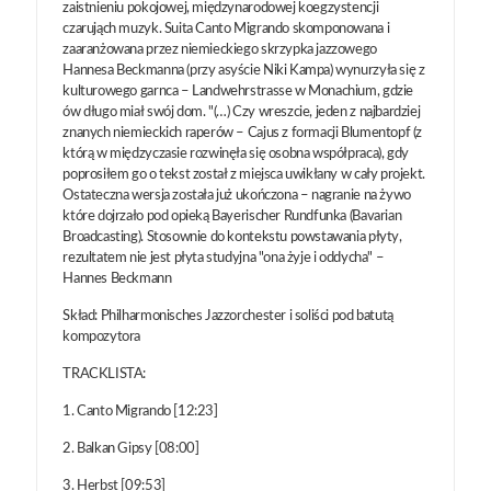
zaistnieniu pokojowej, międzynarodowej koegzystencji
czarująch muzyk. Suita Canto Migrando skomponowana i
zaaranżowana przez niemieckiego skrzypka jazzowego
Hannesa Beckmanna (przy asyście Niki Kampa) wynurzyła się z
kulturowego garnca – Landwehrstrasse w Monachium, gdzie
ów długo miał swój dom. "(…) Czy wreszcie, jeden z najbardziej
znanych niemieckich raperów – Cajus z formacji Blumentopf (z
którą w międzyczasie rozwinęła się osobna współpraca), gdy
poprosiłem go o tekst został z miejsca uwikłany w cały projekt.
Ostateczna wersja została już ukończona – nagranie na żywo
które dojrzało pod opieką Bayerischer Rundfunka (Bavarian
Broadcasting). Stosownie do kontekstu powstawania płyty,
rezultatem nie jest płyta studyjna "ona żyje i oddycha" –
Hannes Beckmann
Skład: Philharmonisches Jazzorchester i soliści pod batutą
kompozytora
TRACKLISTA:
1. Canto Migrando [12:23]
2. Balkan Gipsy [08:00]
3. Herbst [09:53]