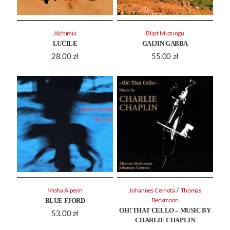
Alchimia
Blast Muzungu
LUCILE
GAIJIN GABBA
28.00
zł
55.00
zł
/
Misha Alperin
Johannes Cernota
Thomas
BLUE FJORD
Beckmann
OH! THAT CELLO – MUSIC BY
53.00
zł
CHARLIE CHAPLIN