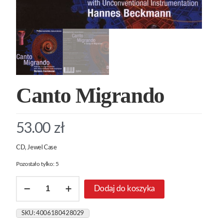
Canto Migrando
53.00
zł
CD, Jewel Case
Pozostało tylko: 5
ilość
Dodaj do koszyka
Canto
Migrando
SKU:
4006180428029