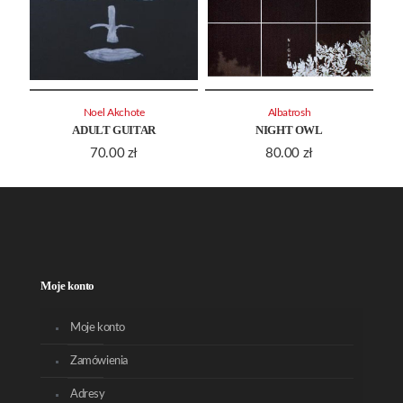
Noel Akchote
Albatrosh
ADULT GUITAR
NIGHT OWL
70.00
zł
80.00
zł
Moje konto
Moje konto
Zamówienia
Adresy