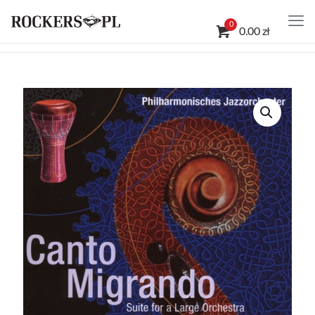
0
0.00 zł