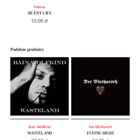
Naevus
SILENT LIFE
55.00
zł
Podobne produkty
Bain Wolfkind
Der Blutharsch
WASTELAND
FLYING HIGH!