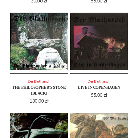
30.00
zł
55.00
zł
Der Blutharsch
Der Blutharsch
THE PHILOSOPHER’S STONE
LIVE IN COPENHAGEN
[BLACK]
55.00
zł
180.00
zł