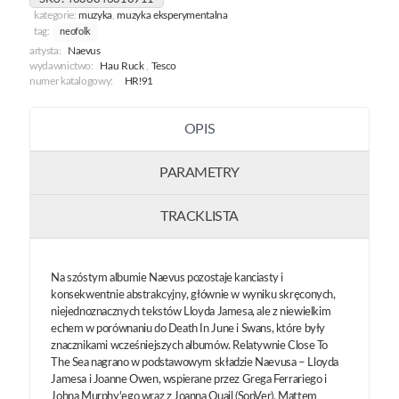
The
kategorie:
muzyka
,
muzyka eksperymentalna
Sea
tag:
neofolk
artysta:
Naevus
wydawnictwo:
Hau Ruck
,
Tesco
numer katalogowy:
HR!91
OPIS
PARAMETRY
TRACKLISTA
Na szóstym albumie Naevus pozostaje kanciasty i
konsekwentnie abstrakcyjny, głównie w wyniku skręconych,
niejednoznacznych tekstów Lloyda Jamesa, ale z niewielkim
echem w porównaniu do Death In June i Swans, które były
znacznikami wcześniejszych albumów. Relatywnie Close To
The Sea nagrano w podstawowym składzie Naevusa – Lloyda
Jamesa i Joanne Owen, wspierane przez Grega Ferrariego i
Johna Murphy'ego wraz z Joanną Quail (SonVer), Mattem