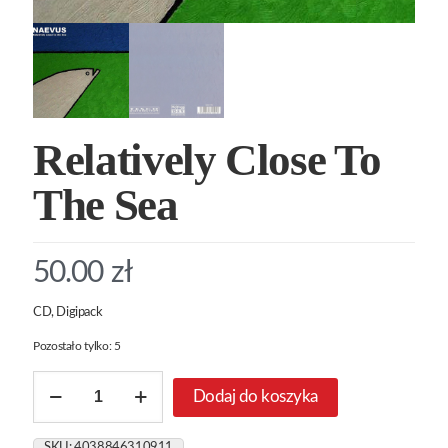
Relatively Close To
The Sea
50.00
zł
CD, Digipack
Pozostało tylko: 5
ilość
Dodaj do koszyka
Relatively
Close
To
SKU:
4038846310911