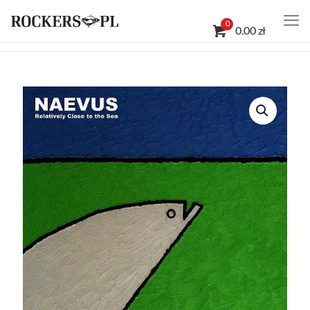
0
0.00 zł