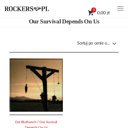
0
0.00 zł
Our Survival Depends On Us
/
Der Blutharsch
Our Survival
Depends On Us