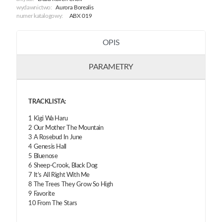
wydawnictwo:
Aurora Borealis
numer katalogowy:
ABX 019
OPIS
PARAMETRY
TRACKLISTA:
1 Kigi Wa Haru
2 Our Mother The Mountain
3 A Rosebud In June
4 Genesis Hall
5 Bluenose
6 Sheep-Crook, Black Dog
7 It’s All Right With Me
8 The Trees They Grow So High
9 Favorite
10 From The Stars