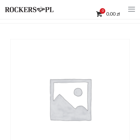
0
0.00 zł