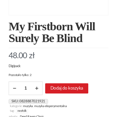
My Firstborn Will
Surely Be Blind
48.00
zł
Digipack
Pozostało tylko: 2
ilość
Dodaj do koszyka
My
Firstborn
Will
SKU:
0828887021921
Surely
kategorie:
muzyka
,
muzyka eksperymentalna
Be
tag:
neofolk
Blind
artysta:
Dead Raven Choir