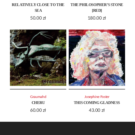
RELATIVELY CLOSE TO THE
THE PHILOSOPHER’S STONE
SEA
[RED]
50.00
zł
180.00
zł
Graumahd
Josephine Foster
CHERU
THIS COMING GLADNESS
60.00
zł
43.00
zł