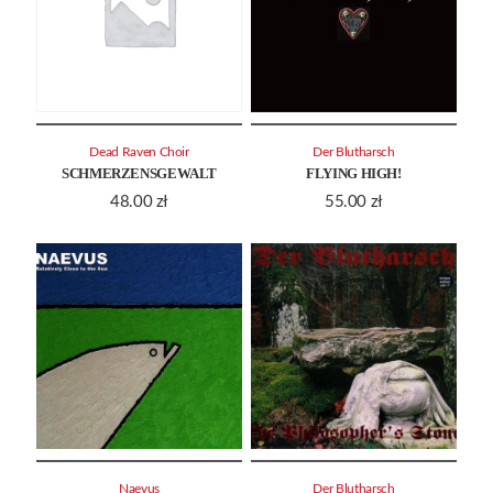
Dead Raven Choir
Der Blutharsch
SCHMERZENSGEWALT
FLYING HIGH!
48.00
zł
55.00
zł
Naevus
Der Blutharsch