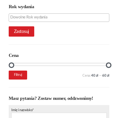
Rok wydania
Zastosuj
Cena
Cena
Cena
Filtruj
Cena:
40 zł
—
60 zł
min.
maks.
Masz pytania? Zostaw numer, oddzwonimy!
Imię i nazwisko*