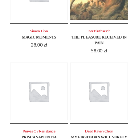
Simon Finn
Der Blutharsch
MAGIC MOMENTS
THE PLEASURE RECEIVED IN
PAIN
28.00
zł
58.00
zł
Knives Ov Resistance
Dead Raven Choir
PRISCA SAPIENTIA
MY FIRSTBORN WILL SURELY