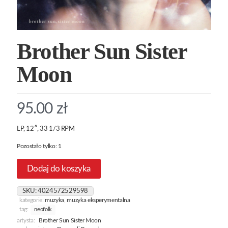
Brother Sun Sister
Moon
95.00
zł
LP, 12″, 33 1/3 RPM
Pozostało tylko: 1
Dodaj do koszyka
SKU:
4024572529598
kategorie:
muzyka
,
muzyka eksperymentalna
tag:
neofolk
artysta:
Brother Sun Sister Moon