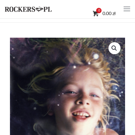
0
0.00 zł