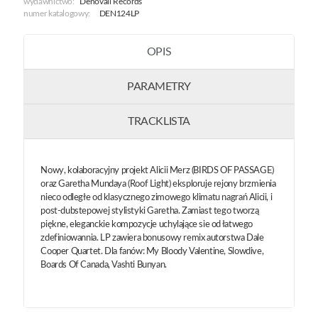
wydawnictwo:
Denovali Records
numer katalogowy:
DEN124LP
OPIS
PARAMETRY
TRACKLISTA
Nowy, kolaboracyjny projekt Alicii Merz (BIRDS OF PASSAGE)
oraz Garetha Mundaya (Roof Light) eksploruje rejony brzmienia
nieco odległe od klasycznego zimowego klimatu nagrań Alicii, i
post-dubstepowej stylistyki Garetha. Zamiast tego tworzą
piękne, eleganckie kompozycje uchylające sie od łatwego
zdefiniowannia. LP zawiera bonusowy remix autorstwa Dale
Cooper Quartet. Dla fanów: My Bloody Valentine, Slowdive,
Boards Of Canada, Vashti Bunyan.