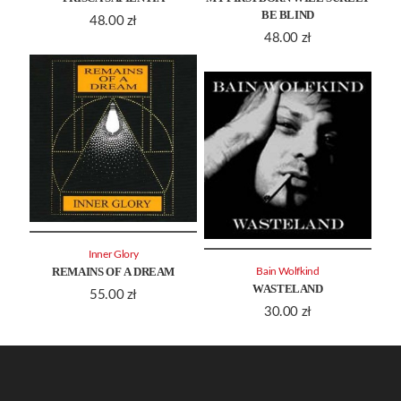
BE BLIND
48.00
zł
48.00
zł
Inner Glory
REMAINS OF A DREAM
Bain Wolfkind
WASTELAND
55.00
zł
30.00
zł