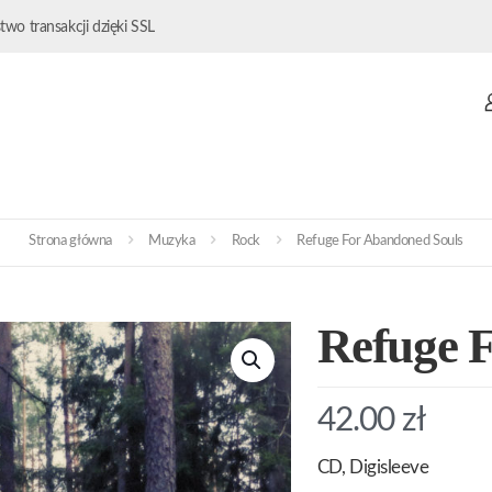
wo transakcji dzięki SSL
Strona główna
Muzyka
Rock
Refuge For Abandoned Souls
Refuge 
42.00
zł
CD, Digisleeve