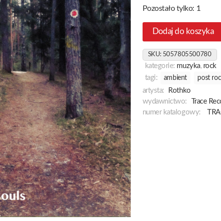
Pozostało tylko: 1
Dodaj do koszyka
SKU:
5057805500780
kategorie:
muzyka
,
rock
tagi:
ambient
post ro
artysta:
Rothko
wydawnictwo:
Trace Rec
numer katalogowy:
TRA