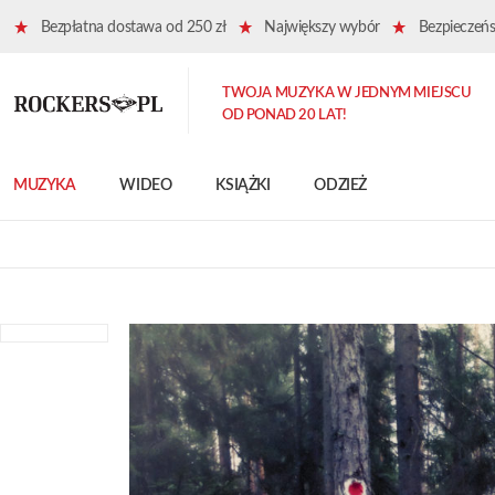
Bezpłatna dostawa od 250 zł
Największy wybór
Bezpieczeńst
TWOJA MUZYKA W JEDNYM MIEJSCU
OD PONAD 20 LAT!
MUZYKA
WIDEO
KSIĄŻKI
ODZIEŻ