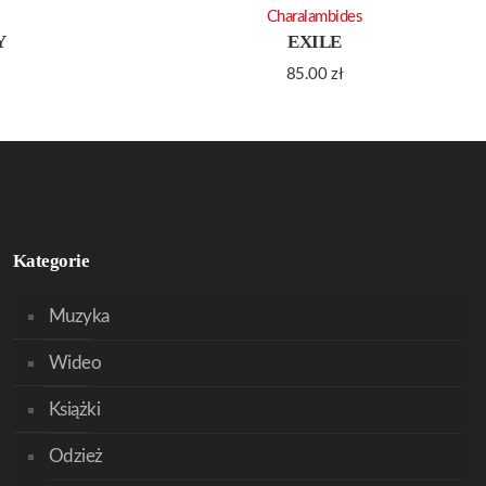
Charalambides
Y
EXILE
85.00
zł
Kategorie
Muzyka
Wideo
Książki
Odzież