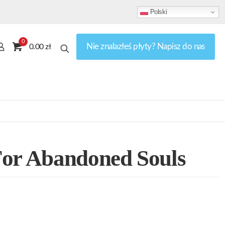
Polski
0
Nie znalazłeś płyty? Napisz do nas
0.00 zł
For Abandoned Souls