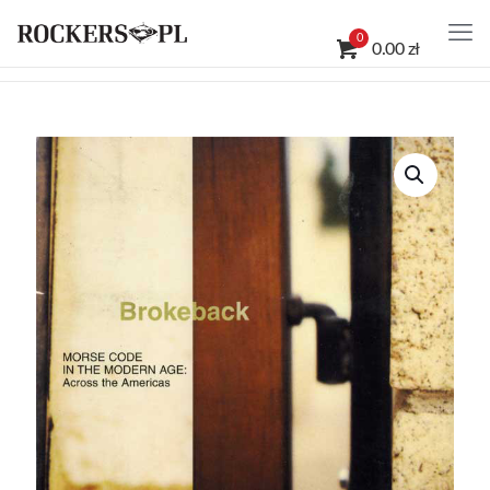
0
0.00 zł