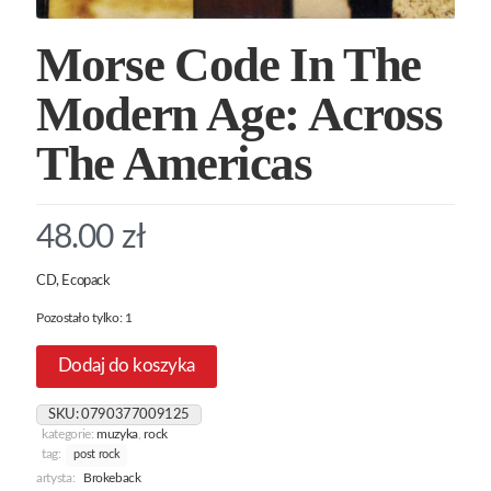
Morse Code In The
Modern Age: Across
The Americas
48.00
zł
CD, Ecopack
Pozostało tylko: 1
Dodaj do koszyka
SKU:
0790377009125
kategorie:
muzyka
,
rock
tag:
post rock
artysta:
Brokeback