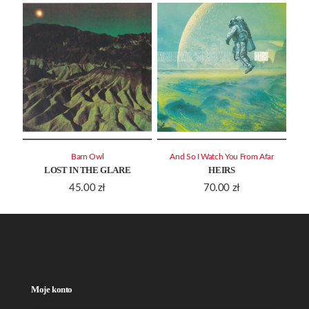
Barn Owl
And So I Watch You From Afar
LOST IN THE GLARE
HEIRS
45.00
zł
70.00
zł
Moje konto