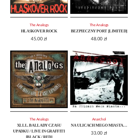
The Analogs
The Analogs
HLASKOVER ROCK
BEZPIECZNY PORT [LIMITED]
45.00
zł
48.00
zł
The Analogs
Anarchol
XLLL. BALLADY CZASU
NA ULICACH MEGO MIASTA…
UPADKU / LIVE IN GRAFFITI
33.00
zł
[BLACK / RED]