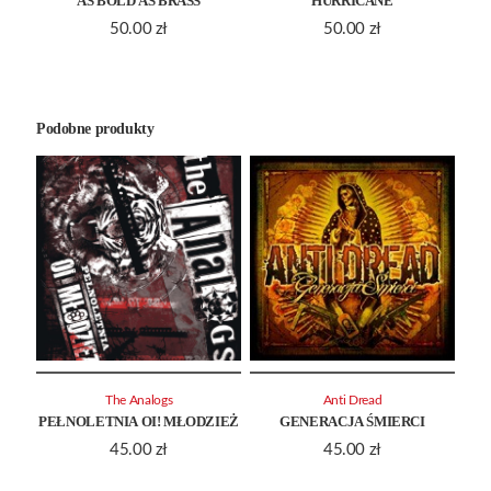
AS BOLD AS BRASS
HURRICANE
50.00
zł
50.00
zł
Podobne produkty
The Analogs
Anti Dread
PEŁNOLETNIA OI! MŁODZIEŻ
GENERACJA ŚMIERCI
45.00
zł
45.00
zł