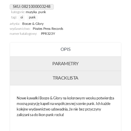
SKU:
0821000003248
kategorie:
muzyka
,
punk
tagi:
oi
punk
artysta:
Booze & Glory
wydawnictwo:
Pirates Press Records
numer katalogowy:
PPR323Y
OPIS
PARAMETRY
TRACKLISTA
Nowe kawałki Booze & Glory na kolorowym wosku potwierdza
mocną pozycję kapeli na współczesnej scenie punk. Ich każde
kolejne wydawnictwo udowadnia, że nie bez przyczyny
zaliczani sa do ikon punk rocka!