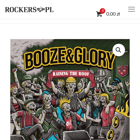
0
0.00 zł