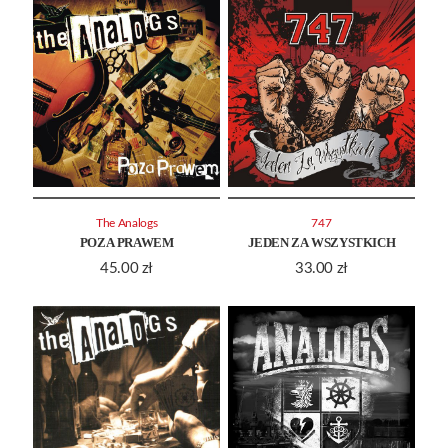
The Analogs
747
POZA PRAWEM
JEDEN ZA WSZYSTKICH
45.00
zł
33.00
zł