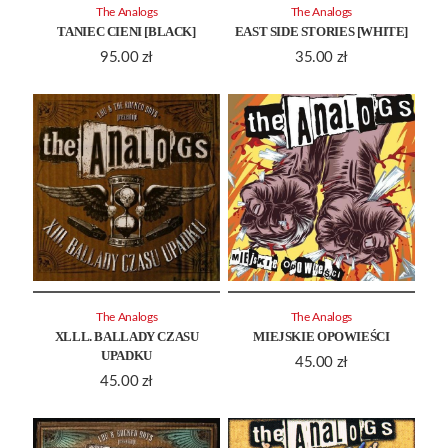
The Analogs
The Analogs
TANIEC CIENI [BLACK]
EAST SIDE STORIES [WHITE]
95.00
zł
35.00
zł
The Analogs
The Analogs
XLLL. BALLADY CZASU
MIEJSKIE OPOWIEŚCI
UPADKU
45.00
zł
45.00
zł