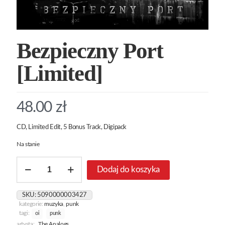
Bezpieczny Port
[Limited]
48.00
zł
CD, Limited Edit, 5 Bonus Track, Digipack
Na stanie
ilość
Dodaj do koszyka
Bezpieczny
Port
[Limited]
SKU:
5090000003427
kategorie:
muzyka
,
punk
tagi:
oi
punk
artysta:
The Analogs