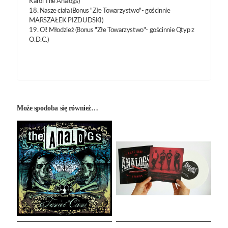
Karol The Analogs)
18. Nasze ciała (Bonus "Złe Towarzystwo"- gościnnie
MARSZAŁEK PIZDUDSKI)
19. Oi! Młodzież (Bonus "Złe Towarzystwo"- gościnnie Qtyp z
O.D.C.)
Może spodoba się również…