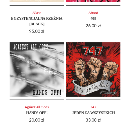
Alians
Afront
EGZYSTENCJALNA RZEŹNIA
409
[BLACK]
26.00
zł
95.00
zł
Against All Odds
747
HANDS OFF!
JEDEN ZA WSZYSTKICH
20.00
zł
33.00
zł