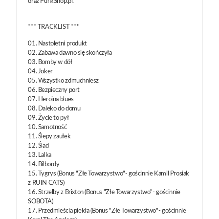
oraz PunkShop.pl.
*** TRACKLIST ***
01. Nastoletni produkt
02. Zabawa dawno się skończyła
03. Bomby w dół
04. Joker
05. Wszystko zdmuchniesz
06. Bezpieczny port
07. Heroina blues
08. Daleko do domu
09. Życie to pył
10. Samotność
11. Ślepy zaułek
12. Ślad
13. Lalka
14. Bilbordy
15. Tygrys (Bonus "Złe Towarzystwo"- gościnnie Kamil Prosiak
z RUIN CATS)
16. Strzelby z Brixton (Bonus "Złe Towarzystwo"- gościnnie
SOBOTA)
17. Przedmieścia piekła (Bonus "Złe Towarzystwo"- gościnnie