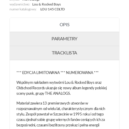
wydawnictwo:
Lou & Rocked Boys
numer katalogowy:
LOU 145 CDLTD
OPIS
PARAMETRY
TRACKLISTA
*** EDYCJA LIMITOWANA *** NUMEROWANA ***
Wspólnym nakładem wytwórni Lou & Rocked Boys oraz
Oldschool Records ukazuje się nowy album legendy polskiej
sceny punk, grupy THE ANALOGS.
Materiał zawiera 13 premierowych utworów w
rozpoznawalnym od wielu lat, charakterystycznym dla nich
stylu. Zespół powstał w Szczecinie w 1995 roku i od tego
czasu zjednał sobie grupę wiernych fanów ceniących ich za
bezpośredni, czasami bezlitosny przekaz i pełna energii