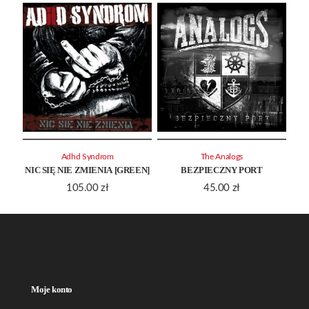
Adhd Syndrom
The Analogs
NIC SIĘ NIE ZMIENIA [GREEN]
BEZPIECZNY PORT
105.00
zł
45.00
zł
Moje konto