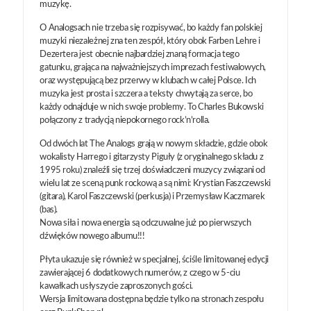
muzykę.
O Analogsach nie trzeba się rozpisywać, bo każdy fan polskiej
muzyki niezależnej zna ten zespół, który obok Farben Lehre i
Dezertera jest obecnie najbardziej znaną formacja tego
gatunku, grająca na najważniejszych imprezach festiwalowych,
oraz występującą bez przerwy w klubach w całej Polsce. Ich
muzyka jest prosta i szczera a teksty chwytają za serce, bo
każdy odnajduje w nich swoje problemy. To Charles Bukowski
połączony z tradycją niepokornego rock’n’rolla.
Od dwóch lat The Analogs grają w nowym składzie, gdzie obok
wokalisty Harrego i gitarzysty Piguły (z oryginalnego składu z
1995 roku) znaleźli się trzej doświadczeni muzycy związani od
wielu lat ze sceną punk rockową a są nimi: Krystian Faszczewski
(gitara), Karol Faszczewski (perkusja) i Przemysław Kaczmarek
(bas).
Nowa siła i nowa energia są odczuwalne już po pierwszych
dźwięków nowego albumu!!!
Płyta ukazuje się również w specjalnej, ściśle limitowanej edycji
zawierającej 6 dodatkowych numerów, z czego w 5-ciu
kawałkach usłyszycie zaproszonych gości.
Wersja limitowana dostępna będzie tylko na stronach zespołu