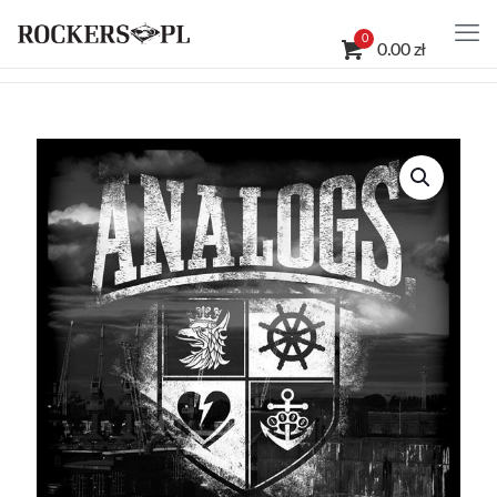
0
0.00 zł