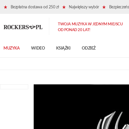
Bezpłatna dostawa od 250 zł
Największy wybór
Bezpieczeńst
TWOJA MUZYKA W JEDNYM MIEJSCU
OD PONAD 20 LAT!
MUZYKA
WIDEO
KSIĄŻKI
ODZIEŻ