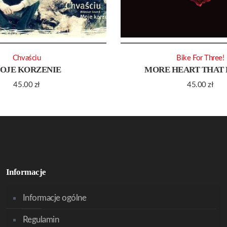
Chvaściu
Bike For Three!
OJE KORZENIE
MORE HEART THAT 
45.00
zł
45.00
zł
Informacje
Informacje ogólne
Regulamin