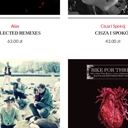
Alias
Cisza I Spokój
LECTED REMIXES
CISZA I SPOK
63.00
zł
43.00
zł