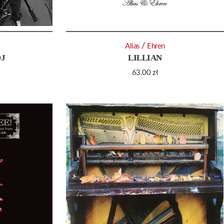
/
Alias
Ehren
ÓJ
LILLIAN
63.00
zł