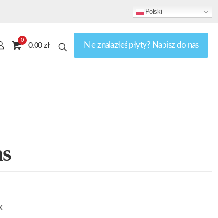
Polski
0
Nie znalazłeś płyty? Napisz do nas
0.00 zł
ns
k