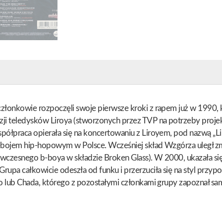
łonkowie rozpoczęli swoje pierwsze kroki z rapem już w 1990, k
ji teledysków Liroya (stworzonych przez TVP na potrzeby projek
ółpraca opierała się na koncertowaniu z Liroyem, pod nazwą „Lir
rzebojem hip-hopowym w Polsce. Wcześniej skład Wzgórza uległ z
ówczesnego b-boya w składzie Broken Glass). W 2000, ukazała się 
upa całkowicie odeszła od funku i przerzuciła się na styl przyp
o lub Chada, którego z pozostałymi członkami grupy zapoznał sam