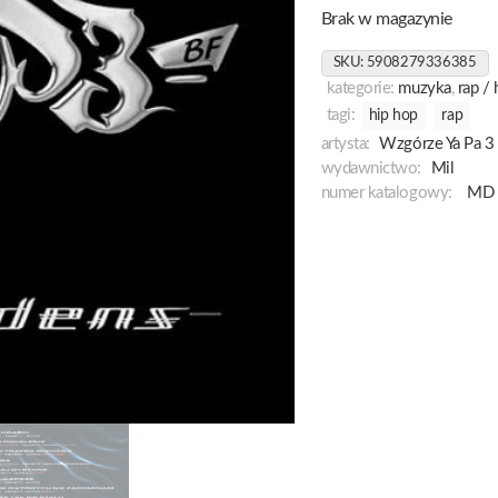
Brak w magazynie
SKU:
5908279336385
kategorie:
muzyka
,
rap /
tagi:
hip hop
rap
artysta:
Wzgórze Ya Pa 3
wydawnictwo:
Mil
numer katalogowy:
MD 