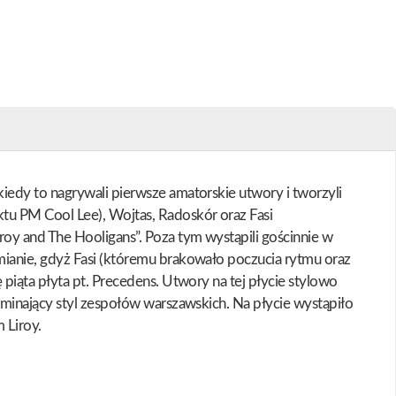
iedy to nagrywali pierwsze amatorskie utwory i tworzyli
tu PM Cool Lee), Wojtas, Radoskór oraz Fasi
oy and The Hooligans”. Poza tym wystąpili gościnnie w
mianie, gdyż Fasi (któremu brakowało poczucia rytmu oraz
piąta płyta pt. Precedens. Utwory na tej płycie stylowo
ominający styl zespołów warszawskich. Na płycie wystąpiło
 Liroy.