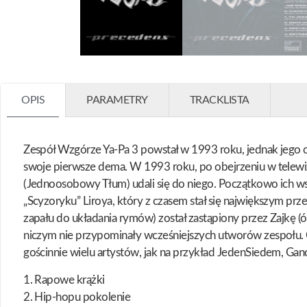
OPIS
PARAMETRY
TRACKLISTA
Zespół Wzgórze Ya-Pa 3 powstał w 1993 roku, jednak jego cz
swoje pierwsze dema. W 1993 roku, po obejrzeniu w telewiz
(Jednoosobowy Tłum) udali się do niego. Początkowo ich wsp
„Scyzoryku” Liroya, który z czasem stał się największym p
zapału do układania rymów) został zastąpiony przez Zajkę (
niczym nie przypominały wcześniejszych utworów zespołu. Gr
gościnnie wielu artystów, jak na przykład JedenSiedem, Gan
1. Rapowe krążki
2. Hip-hopu pokolenie