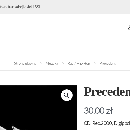
wo transakcji dzięki SSL
Strona główna
Muzyka
Rap / Hip-Hop
Precedens
Precede
30.00
zł
CD, Rec.2000, Digipac