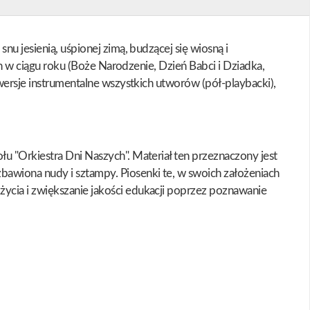
u jesienią, uśpionej zimą, budzącej się wiosną i
ch w ciągu roku (Boże Narodzenie, Dzień Babci i Dziadka,
 wersje instrumentalne wszystkich utworów (pół-playbacki),
u "Orkiestra Dni Naszych". Materiał ten przeznaczony jest
bawiona nudy i sztampy. Piosenki te, w swoich założeniach
ycia i zwiększanie jakości edukacji poprzez poznawanie