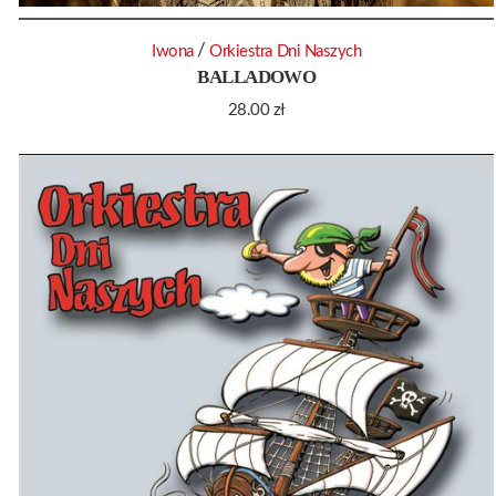
/
Iwona
Orkiestra Dni Naszych
BALLADOWO
28.00
zł