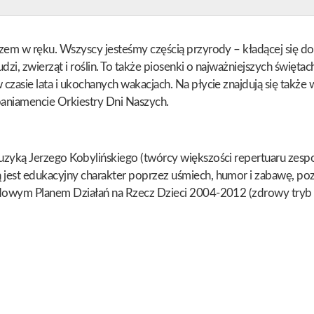
em w ręku. Wszyscy jesteśmy częścią przyrody – kładącej się do sn
dzi, zwierząt i roślin. To także piosenki o najważniejszych święta
czasie lata i ukochanych wakacjach. Na płycie znajdują się także
aniamencie Orkiestry Dni Naszych.
uzyką Jerzego Kobylińskiego (twórcy większości repertuaru zespoł
 jest edukacyjny charakter poprzez uśmiech, humor i zabawę, poz
rodowym Planem Działań na Rzecz Dzieci 2004-2012 (zdrowy tryb ż