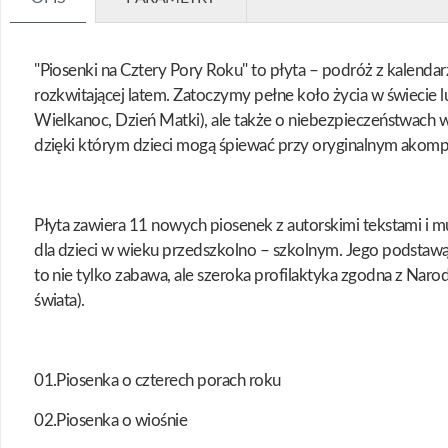
"Piosenki na Cztery Pory Roku" to płyta – podróż z kalendarz
rozkwitającej latem. Zatoczymy pełne koło życia w świecie lu
Wielkanoc, Dzień Matki), ale także o niebezpieczeństwach w 
dzięki którym dzieci mogą śpiewać przy oryginalnym akomp
Płyta zawiera 11 nowych piosenek z autorskimi tekstami i m
dla dzieci w wieku przedszkolno – szkolnym. Jego podstawą
to nie tylko zabawa, ale szeroka profilaktyka zgodna z Na
świata).
01.Piosenka o czterech porach roku
02.Piosenka o wiośnie