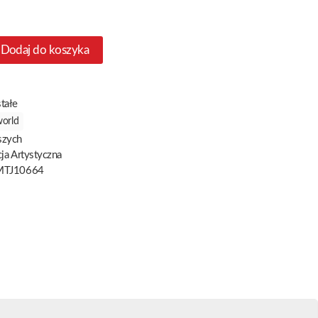
Dodaj do koszyka
tałe
orld
szych
ja Artystyczna
TJ10664