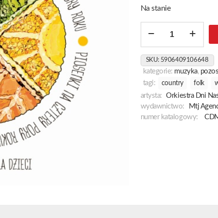
Na stanie
ilość
Piosenki
Na
SKU:
5906409106648
Cztery
kategorie:
muzyka
,
pozos
Pory
tagi:
country
folk
w
Roku
artysta:
Orkiestra Dni Na
wydawnictwo:
Mtj Agenc
numer katalogowy:
CDM