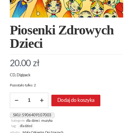
Piosenki Zdrowych
Dzieci
20.00
zł
CD, Digipack
Pozostało tylko: 2
ilość
Dodaj do koszyka
Piosenki
Zdrowych
Dzieci
SKU:
5906409107003
kategorie:
dla dzieci
,
muzyka
tag:
dla dzieci
artysta:
Mała Orkiestra Dni Naszych