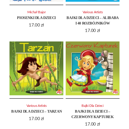
Michał Bajor
Various Artists
PIOSENKI DLA DZIECI
BAJKI DLA DZIECI – ALIBABA
I 40 ROZBÓJNIKÓW
17.00
zł
17.00
zł
Various Artists
Bajki Dla Dzieci
BAJKI DLA DZIECI – TARZAN
BAJKI DLA DZIECI –
CZERWONY KAPTUREK
17.00
zł
17.00
zł