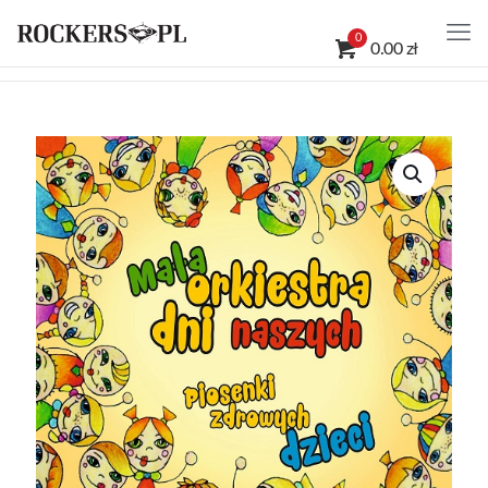
0
0.00 zł