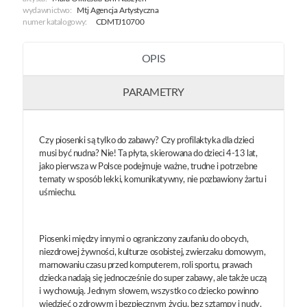
wydawnictwo:
Mtj Agencja Artystyczna
numer katalogowy:
CDMTJ10700
OPIS
PARAMETRY
Czy piosenki są tylko do zabawy? Czy profilaktyka dla dzieci
musi być nudna? Nie! Ta płyta, skierowana do dzieci 4-13 lat,
jako pierwsza w Polsce podejmuje ważne, trudne i potrzebne
tematy w sposób lekki, komunikatywny, nie pozbawiony żartu i
uśmiechu.
Piosenki między innymi o ograniczony zaufaniu do obcych,
niezdrowej żywności, kulturze osobistej, zwierzaku domowym,
marnowaniu czasu przed komputerem, roli sportu, prawach
dziecka nadają się jednocześnie do super zabawy, ale także uczą
i wychowują. Jednym słowem, wszystko co dziecko powinno
wiedzieć o zdrowym i bezpiecznym życiu, bez sztampy i nudy.