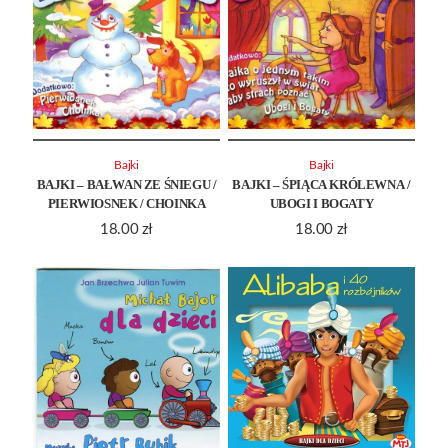
Bajki
Bajki
BAJKI – BAŁWAN ZE ŚNIEGU /
BAJKI – ŚPIĄCA KRÓLEWNA /
PIERWIOSNEK / CHOINKA
UBOGI I BOGATY
18.00
zł
18.00
zł