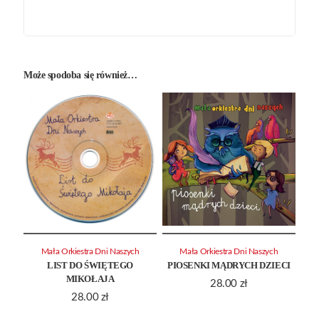
Może spodoba się również…
Mała Orkiestra Dni Naszych
Mała Orkiestra Dni Naszych
LIST DO ŚWIĘTEGO
PIOSENKI MĄDRYCH DZIECI
MIKOŁAJA
28.00
zł
28.00
zł