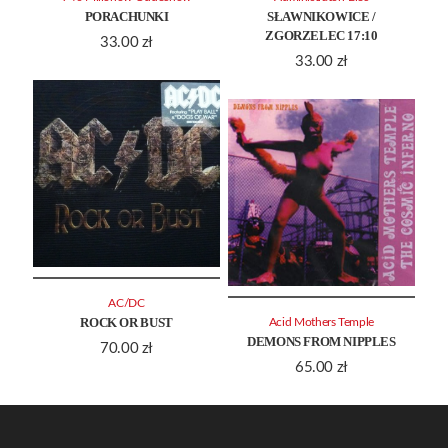
PORACHUNKI
SŁAWNIKOWICE /
ZGORZELEC 17:10
33.00
zł
33.00
zł
AC/DC
ROCK OR BUST
Acid Mothers Temple
DEMONS FROM NIPPLES
70.00
zł
65.00
zł