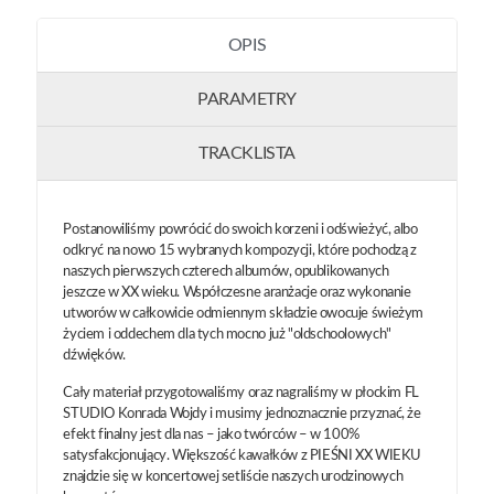
OPIS
PARAMETRY
TRACKLISTA
Postanowiliśmy powrócić do swoich korzeni i odświeżyć, albo
odkryć na nowo 15 wybranych kompozycji, które pochodzą z
naszych pierwszych czterech albumów, opublikowanych
jeszcze w XX wieku. Współczesne aranżacje oraz wykonanie
utworów w całkowicie odmiennym składzie owocuje świeżym
życiem i oddechem dla tych mocno już "oldschoolowych"
dźwięków.
Cały materiał przygotowaliśmy oraz nagraliśmy w płockim FL
STUDIO Konrada Wojdy i musimy jednoznacznie przyznać, że
efekt finalny jest dla nas – jako twórców – w 100%
satysfakcjonujący. Większość kawałków z PIEŚNI XX WIEKU
znajdzie się w koncertowej setliście naszych urodzinowych