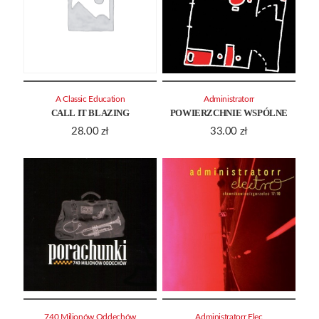
A Classic Education
Administratorr
CALL IT BLAZING
POWIERZCHNIE WSPÓLNE
28.00
zł
33.00
zł
740 Milionów Oddechów
Administratorr Elec