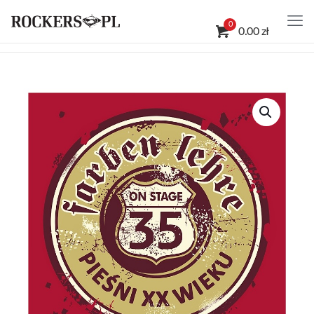
0
0.00 zł