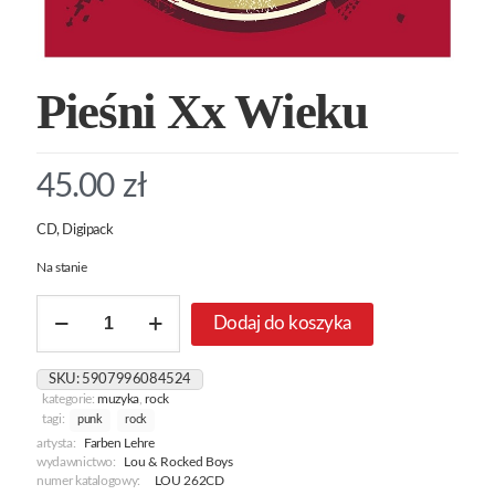
Pieśni Xx Wieku
45.00
zł
CD, Digipack
Na stanie
ilość
Dodaj do koszyka
Pieśni
Xx
Wieku
SKU:
5907996084524
kategorie:
muzyka
,
rock
tagi:
punk
rock
artysta:
Farben Lehre
wydawnictwo:
Lou & Rocked Boys
numer katalogowy:
LOU 262CD