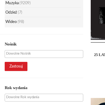
Muzyka
(9209)
Odzież
(7)
Wideo
(98)
Nośnik
25 LA
Zastosuj
Rok wydania