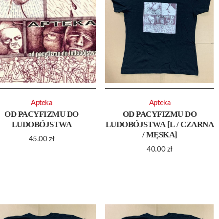
Apteka
Apteka
OD PACYFIZMU DO
OD PACYFIZMU DO
LUDOBÓJSTWA
LUDOBÓJSTWA [L / CZARNA
/ MĘSKA]
45.00
zł
40.00
zł