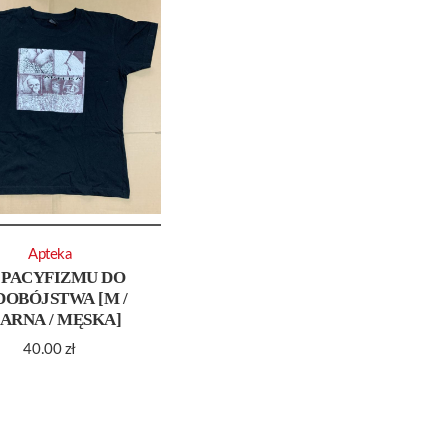
Apteka
 PACYFIZMU DO
DOBÓJSTWA [M /
ARNA / MĘSKA]
40.00
zł