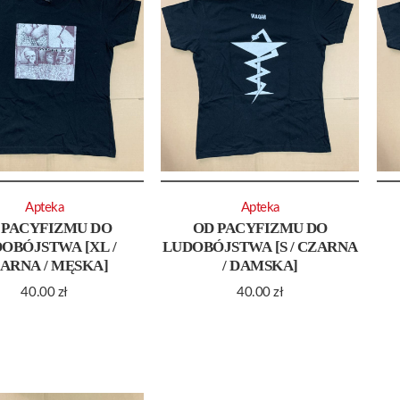
Apteka
Apteka
 PACYFIZMU DO
OD PACYFIZMU DO
OBÓJSTWA [XL /
LUDOBÓJSTWA [S / CZARNA
ARNA / MĘSKA]
/ DAMSKA]
40.00
zł
40.00
zł