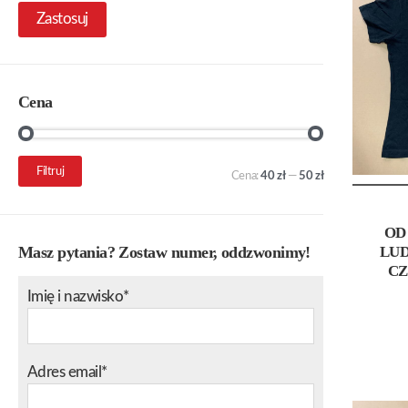
Zastosuj
Cena
Cena
Cena
Filtruj
Cena:
40 zł
—
50 zł
min.
maks.
OD
LUD
Masz pytania? Zostaw numer, oddzwonimy!
CZ
Imię i nazwisko*
Adres email*