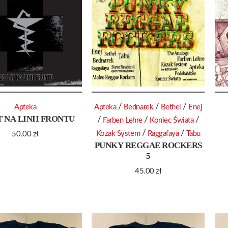
/
/
/
Apteka
Apteka
Bednarek
Bethel
Enej
T NA LINII FRONTU
/
/
/
Farben Lehre
Koniec Świata
/
/
Kozak System
Raggafaya
Tabu
50.00
zł
PUNKY REGGAE ROCKERS
5
45.00
zł