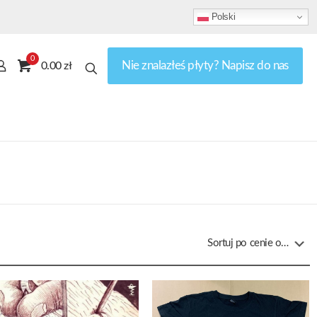
Polski
0
Nie znalazłeś płyty? Napisz do nas
0.00 zł