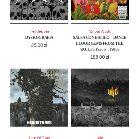
Hellisheaven
Various Artists
DYSKOGRAFIA
SALSA CON ESTILO – DANCE
FLOOR GEMS FROM THE
35.00
zł
VAULTS 1950S – 1980S
188.00
zł
Lake Of Tears
Ukć