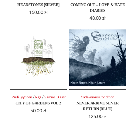
HEADSTONES [SILVER]
COMING OUT – LOVE & HATE
DIARIES
150.00
zł
48.00
zł
/
/
Pauli Lyytinen
Rgg
Samuel Blaser
Cadaverous Condition
CITY OF GARDENS VOL.2
NEVER ARRIVE NEVER
RETURN [BLUE]
50.00
zł
125.00
zł