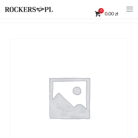
0
0.00 zł