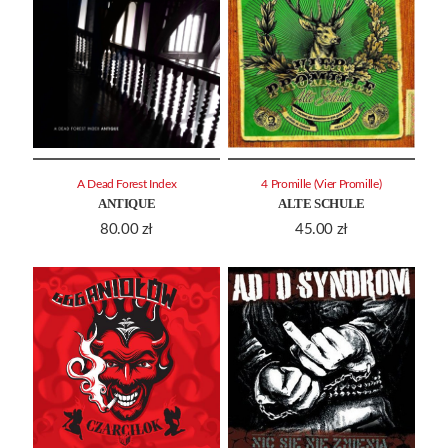
A Dead Forest Index
4 Promille (Vier Promille)
ANTIQUE
ALTE SCHULE
80.00
zł
45.00
zł