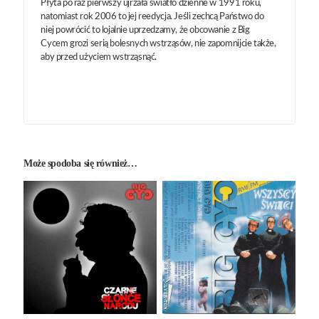
Płyta po raz pierwszy ujrzała światło dzienne w 1991 roku,
natomiast rok 2006 to jej reedycja. Jeśli zechcą Państwo do
niej powrócić to lojalnie uprzedzamy, że obcowanie z Big
Cycem grozi serią bolesnych wstrząsów, nie zapomnijcie także,
aby przed użyciem wstrząsnąć.
Może spodoba się również…