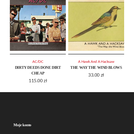
AC/DC
A Hawk And A Hacksaw
DIRTY DEEDS DONE DIRT
THE WAY THE WIND BLOWS
CHEAP
33.00
zł
115.00
zł
Moje konto