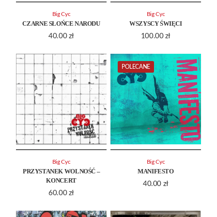
Big Cyc
Big Cyc
CZARNE SŁOŃCE NARODU
WSZYSCY ŚWIĘCI
40.00
zł
100.00
zł
POLECANE
Big Cyc
Big Cyc
PRZYSTANEK WOLNOŚĆ –
MANIFESTO
KONCERT
40.00
zł
60.00
zł