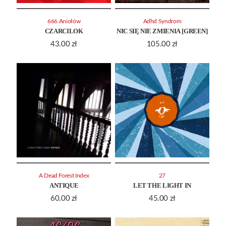
666 Aniołów
Adhd Syndrom
CZARCILOK
NIC SIĘ NIE ZMIENIA [GREEN]
43.00
zł
105.00
zł
A Dead Forest Index
27
ANTIQUE
LET THE LIGHT IN
60.00
zł
45.00
zł