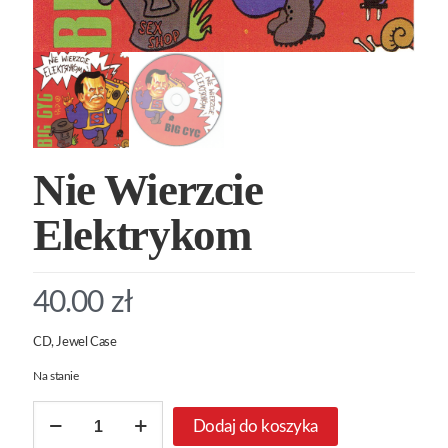
Nie Wierzcie
Elektrykom
40.00
zł
CD, Jewel Case
Na stanie
ilość
Dodaj do koszyka
Nie
Wierzcie