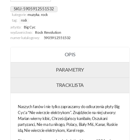
Elektrykom
SKU:
5905912551532
kategorie:
muzyka
,
rock
tag:
rock
artysta:
Big Cyc
wydawnictwo:
Rock Revolution
numer katalogowy:
5905912551532
OPIS
PARAMETRY
TRACKLISTA
Naszych fanów i nie tylko zapraszamy do odkurzenia płyty Big
Cyc’a "Nie wierzcie elektrykom”. Znajdziecie na niej utwory:
Marian wierny kibic, Chrześcijańscy kanibale, Oszukani
partyzanci, Nie ma tu nikogo, Polacy, Biały Miś, Kanar, Ruskie
idą, Nie wierzcie elektrykom, Karel rege.