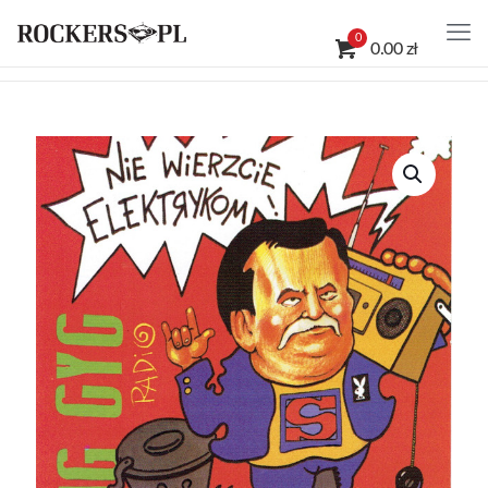
0
0.00 zł