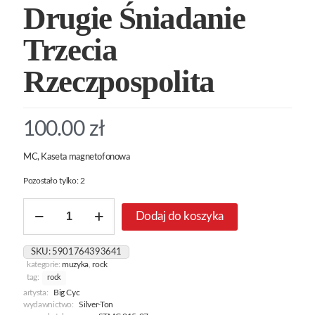
Drugie Śniadanie
Trzecia
Rzeczpospolita
100.00
zł
MC, Kaseta magnetofonowa
Pozostało tylko: 2
ilość
Dodaj do koszyka
Pierwsza
Komunia
Drugie
SKU:
5901764393641
Śniadanie
kategorie:
muzyka
,
rock
Trzecia
tag:
rock
Rzeczpospolita
artysta:
Big Cyc
wydawnictwo:
Silver-Ton