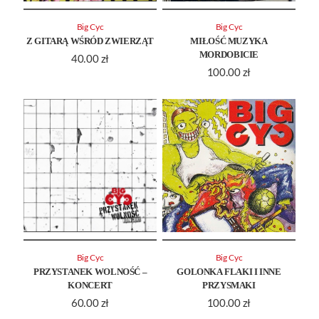
Big Cyc
Big Cyc
Z GITARĄ WŚRÓD ZWIERZĄT
MIŁOŚĆ MUZYKA
MORDOBICIE
40.00
zł
100.00
zł
Big Cyc
Big Cyc
PRZYSTANEK WOLNOŚĆ –
GOLONKA FLAKI I INNE
KONCERT
PRZYSMAKI
60.00
zł
100.00
zł