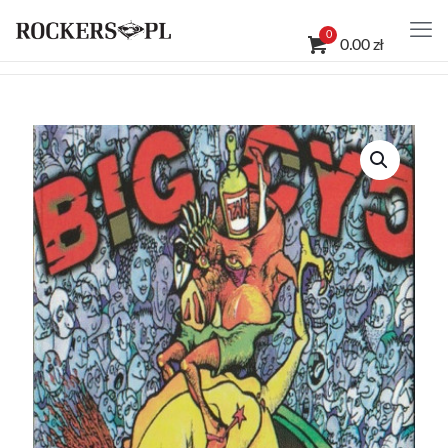
0
0.00 zł