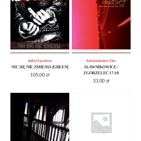
Adhd Syndrom
Administratorr Elec
NIC SIĘ NIE ZMIENIA [GREEN]
SŁAWNIKOWICE /
ZGORZELEC 17:10
105.00
zł
33.00
zł