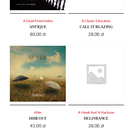
A Dead Forest Index
A Classic Education
ANTIQUE
CALL IT BLAZING
80.00
zł
28.00
zł
After
A Hawk And A Hacksaw
HIDEOUT
DELIVRANCE
45.00
zł
38.00
zł