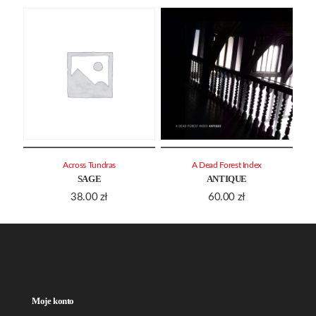
Across Tundras
A Dead Forest Index
SAGE
ANTIQUE
38.00
zł
60.00
zł
Moje konto