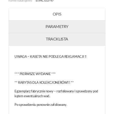
numer katalogowy:
STMC 015-97
OPIS
PARAMETRY
TRACKLISTA
UWAGA – KASETA NIE PODLEGA REKLAMACJI !!
*** PIERWSZE WYDANIE ***
** RARYTAS DLA KOLEKCJONERÓW!!! **
Egzemplarz fabrycznie nowy – rozfoliowany i sprawdzony pod
kątem ewentualnych wad.
Po sprawdzeniu ponownie zafoliowany.