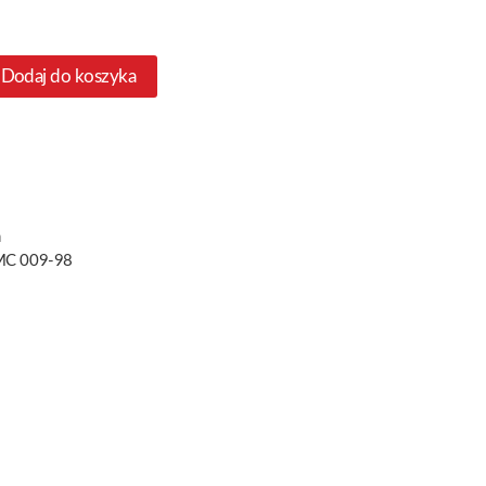
Dodaj do koszyka
n
MC 009-98