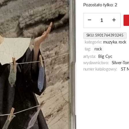
Pozostało tylko: 2
ilość
Wojna
Plemników
SKU:
5901764393245
kategorie:
muzyka
,
rock
tag:
rock
artysta:
Big Cyc
wydawnictwo:
Silver-To
numer katalogowy:
ST 