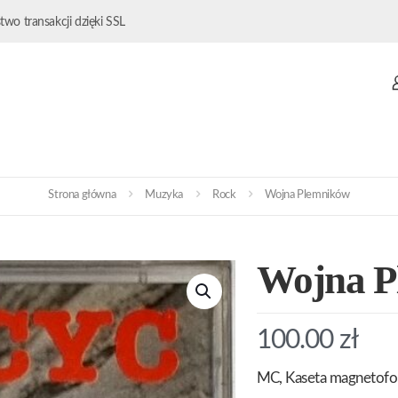
wo transakcji dzięki SSL
Strona główna
Muzyka
Rock
Wojna Plemników
Wojna P
100.00
zł
MC, Kaseta magnetof