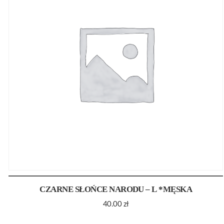
CZARNE SŁOŃCE NARODU – L *MĘSKA
40.00
zł