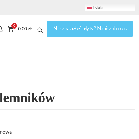
Polski
0
Nie znalazłeś płyty? Napisz do nas
0.00 zł
lemników
onowa