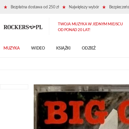
Bezpłatna dostawa od 250 zł
Największy wybór
Bezpieczeńst
TWOJA MUZYKA W JEDNYM MIEJSCU
OD PONAD 20 LAT!
MUZYKA
WIDEO
KSIĄŻKI
ODZIEŻ