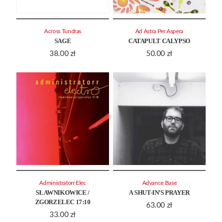
Across Tundras
Ad Astra Per Aspera
SAGE
CATAPULT CALYPSO
38.00
zł
50.00
zł
Administratorr Elec
Advance Base
SŁAWNIKOWICE /
A SHUT-IN’S PRAYER
ZGORZELEC 17:10
63.00
zł
33.00
zł