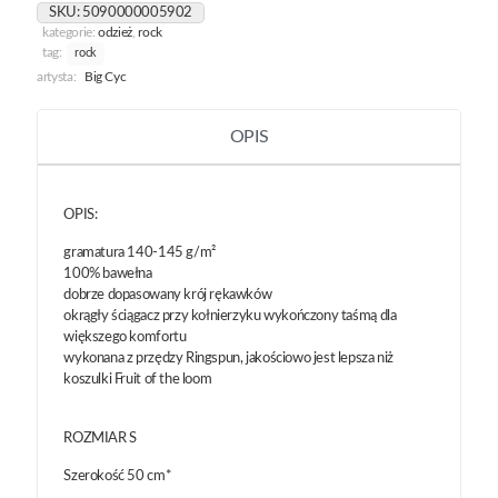
Narodu
SKU:
5090000005902
kategorie:
odzież
,
rock
tag:
rock
artysta:
Big Cyc
OPIS
OPIS:
gramatura 140-145 g/m²
100% bawełna
dobrze dopasowany krój rękawków
okrągły ściągacz przy kołnierzyku wykończony taśmą dla
większego komfortu
wykonana z przędzy Ringspun, jakościowo jest lepsza niż
koszulki Fruit of the loom
ROZMIAR S
Szerokość 50 cm*