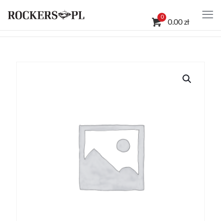
0
0.00 zł