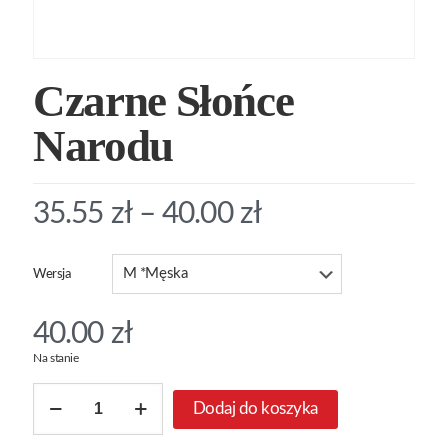
Czarne Słońce
Narodu
35.55
zł
–
40.00
zł
Wersja
40.00
zł
Na stanie
ilość
Dodaj do koszyka
Czarne
Słońce