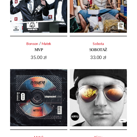
/
Bonson
Matek
Sobota
MVP
SOBOTAŻ
35.00
zł
33.00
zł