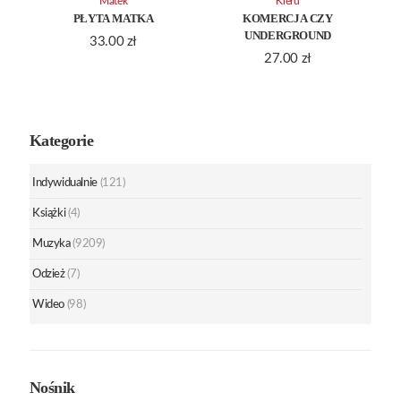
Matek
Kieru
PŁYTA MATKA
KOMERCJA CZY
UNDERGROUND
33.00
zł
27.00
zł
Kategorie
Indywidualnie
(121)
Książki
(4)
Muzyka
(9209)
Odzież
(7)
Wideo
(98)
Nośnik