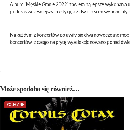
Album "Męskie Granie 2022" zawiera najlepsze wykonania ut
podczas wcześniejszych edycji, a z dwóch scen wybrzmiały n
Na każdym z koncertów pojawiły się dwa nowoczesne mobiln
koncertów, z czego na płytę wyselekcjonowano ponad dwie
Może spodoba się również…
POLECANE