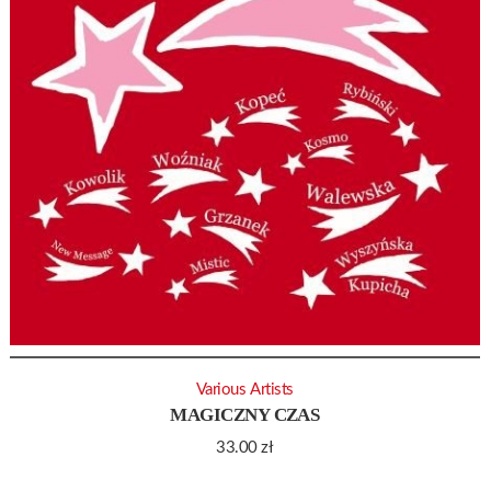
Various Artists
MAGICZNY CZAS
33.00
zł