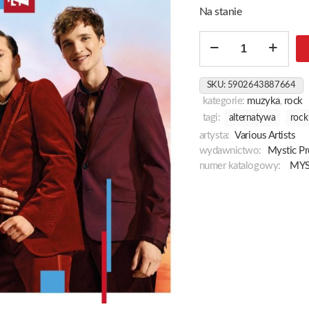
Na stanie
ilość
Męskie
Granie
SKU:
5902643887664
2022
kategorie:
muzyka
,
rock
tagi:
alternatywa
rock
artysta:
Various Artists
wydawnictwo:
Mystic Pr
numer katalogowy:
MYS