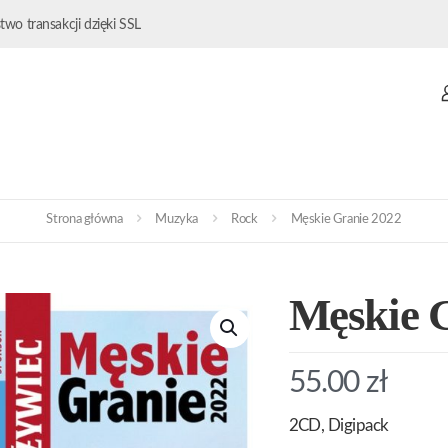
wo transakcji dzięki SSL
Strona główna
Muzyka
Rock
Męskie Granie 2022
Męskie 
55.00
zł
2CD, Digipack