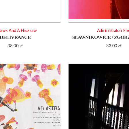
Hawk And A Hacksaw
Administratorr Ele
DELIVRANCE
SŁAWNIKOWICE / ZGORZ
38.00
zł
33.00
zł