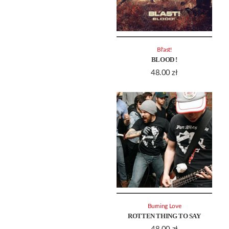
Bl'ast!
BLOOD !
48.00
zł
Burning Love
ROTTEN THING TO SAY