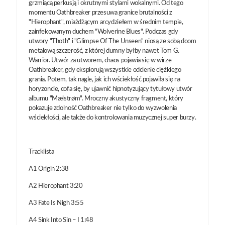
grzmiącą perkusją i okrutnymi stylami wokalnymi. Od tego
momentu Oathbreaker przesuwa granice brutalności z
"Hierophant", miażdżącym arcydziełem w średnim tempie,
zainfekowanym duchem "Wolverine Blues". Podczas gdy
utwory "Thoth" i "Glimpse Of The Unseen" niosą ze sobą doom
metalową szczerość, z której dumny byłby nawet Tom G.
Warrior. Utwór za utworem, chaos pojawia się w wirze
Oathbreaker, gdy eksplorują wszystkie odcienie ciężkiego
grania. Potem, tak nagle, jak ich wściekłość pojawiła się na
horyzoncie, cofa się, by ujawnić hipnotyzujący tytułowy utwór
albumu "Mælstrøm". Mroczny akustyczny fragment, który
pokazuje zdolność Oathbreaker nie tylko do wyzwolenia
wściekłości, ale także do kontrolowania muzycznej super burzy.
Tracklista
A1 Origin 2:38
A2 Hierophant 3:20
A3 Fate Is Nigh 3:55
A4 Sink Into Sin – I 1:48