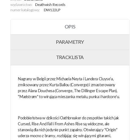
wydawnictwo:
Deathwish Records
numer katalogowy:
DW122LP
OPIS
PARAMETRY
TRACKLISTA
Nagrany w Belgii przez Michaela Neyta i Landera Cluyse'a,
zmiksowany przez Kurta Ballou (Converge) i zmasterowany
przez Alana Douchesa (Converge, The Dillinger Escape Plan),
"Mælstrøm" to wirująca mieszanka metalu, punka i hardcore'u.
Podobieństwa w dzikości Oathbreaker do zespołów takich jak
Cursed, Rise And Fall i From Ashes Rise są widoczne, ale
stanowią dla nich jedynie punkt zapalny. Otwierający "Origin"
uderza mocno z bramy, rozbijając się wirującymi gitarami,