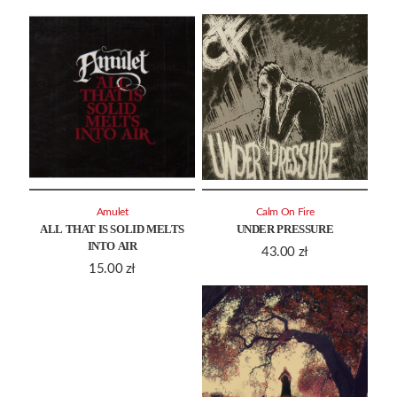
Amulet
Calm On Fire
ALL THAT IS SOLID MELTS
UNDER PRESSURE
INTO AIR
43.00
zł
15.00
zł