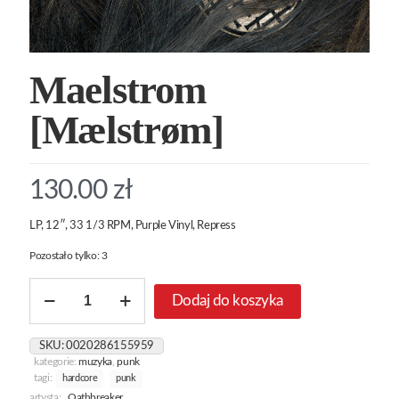
Maelstrom
[Mælstrøm]
130.00
zł
LP, 12″, 33 1/3 RPM, Purple Vinyl, Repress
Pozostało tylko: 3
ilość
Dodaj do koszyka
Maelstrom
[Mælstrøm]
SKU:
0020286155959
kategorie:
muzyka
,
punk
tagi:
hardcore
punk
artysta:
Oathbreaker