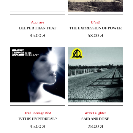
Appraise
Bl'ast!
DEEPER THAN THAT
THE EXPRESSION OF POWER
45.00
zł
58.00
zł
Atari Teenage Riot
After Laughter
IS THIS HYPERREAL?
SAID AND DONE
45.00
zł
28.00
zł