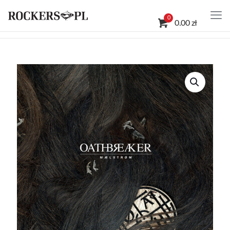
0
0.00 zł