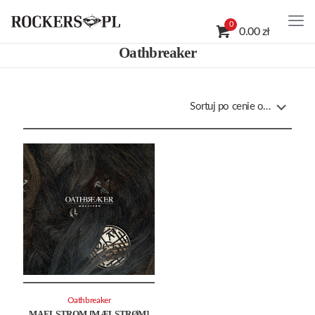
0
0.00 zł
Oathbreaker
Oathbreaker
MAELSTROM [MÆLSTRØM]