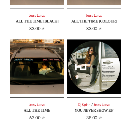
Jessy Lanza
Jessy Lanza
ALL THE TIME [BLACK]
ALL THE TIME [COLOUR]
83.00
zł
83.00
zł
/
Jessy Lanza
Dj Spinn
Jessy Lanza
ALL THE TIME
YOU NEVER SHOW EP
63.00
zł
38.00
zł