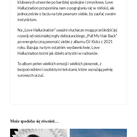
klubowych utworów po bardziej spokojne i zmysłowe, Love
Hallucination przypomina nam o pogrążaniu się w miłości, ale
jednocześnie o byciu na tyle pewnym siebie, by zaufać swoim
instynktom.
Na „Love Hallucination” uważni słuchacze mogą prześledzić jej
rozwój od nieśmiałej mgły debiutanckiego „Pull My Hair Back”
po energetyczną pewność siebie z albumu DJ Kicks z 2021
roku. Bazując na tym ostatnim wydawnictwie, Love
Hallucination brzmi jak dzieło artystki w rozkwicie.
To album pełen wielkich emocji i wielkich piosenek, z
bezpośrednimi i osobistymi tekstami, które wyrażają pełnię
surowych uczuć.
Może spodoba się również…