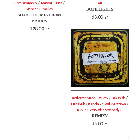
/
/
Oren Ambarchi
Randall Dunn
Au
BOTH LIGHTS
Stephen O'malley
SHADE THEMES FROM
63.00
zł
KAIROS
128.00
zł
/
/
Activator Mario Dziurex
Bakshish
/
/
Habakuk
Kapela Ze Wsi Warszawa
/
R.A.P.
Wszystkie Wschody S
REMIXY
45.00
zł