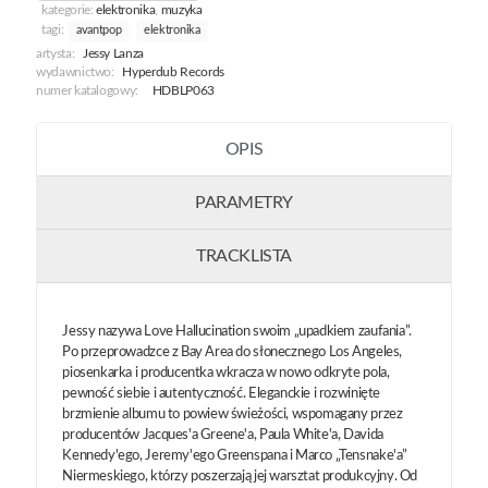
kategorie:
elektronika
,
muzyka
tagi:
avantpop
elektronika
artysta:
Jessy Lanza
wydawnictwo:
Hyperdub Records
numer katalogowy:
HDBLP063
OPIS
PARAMETRY
TRACKLISTA
Jessy nazywa Love Hallucination swoim „upadkiem zaufania”.
Po przeprowadzce z Bay Area do słonecznego Los Angeles,
piosenkarka i producentka wkracza w nowo odkryte pola,
pewność siebie i autentyczność. Eleganckie i rozwinięte
brzmienie albumu to powiew świeżości, wspomagany przez
producentów Jacques'a Greene'a, Paula White'a, Davida
Kennedy'ego, Jeremy'ego Greenspana i Marco „Tensnake'a”
Niermeskiego, którzy poszerzają jej warsztat produkcyjny. Od