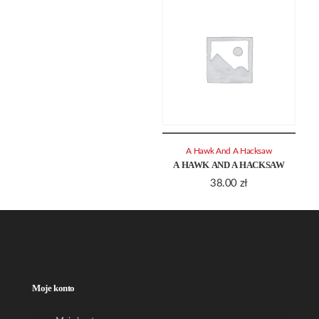
A Hawk And A Hacksaw
A HAWK AND A HACKSAW
38.00
zł
Moje konto