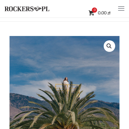
0
0.00 zł