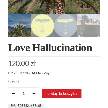
Love Hallucination
120.00
zł
LP 12″, 33 1/3 RPM, Black Vinyl
Na stanie
ilość
Dodaj do koszyka
Love
Hallucination
SKU:
5056321638168