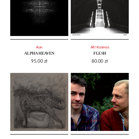
Aun
Ah! Kosmos
ALPHA HEAVEN
FLESH
95.00
zł
80.00
zł