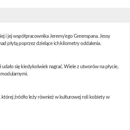
ej i jej współpracownika Jeremy'ego Greenspana. Jessy
ad płytą poprzez dzielące ich kilometry oddalenia.
 udało się kiedykolwiek nagrać. Wiele z utworów na płycie,
i modularnymi.
której źródło leży również w kulturowej roli kobiety w