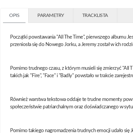
OPIS
PARAMETRY
TRACKLISTA
Początki powstawania "All The Time", pierwszego albumu Je
przeniosła się do Nowego Jorku, a Jeremy został w ich rodz
Pomimo trudnego czasu, z którym musieli się zmierzyć "All 
takich jak "Fire", "Face" i "Badly" powstało w trakcie zare
Również warstwa tekstowa oddaje te trudne momenty powstawa
społeczeństwie patriarchalnym oraz doświadczanego w sytu
Pomimo takiego nagromadzenia trudnych emocji udało się Jess