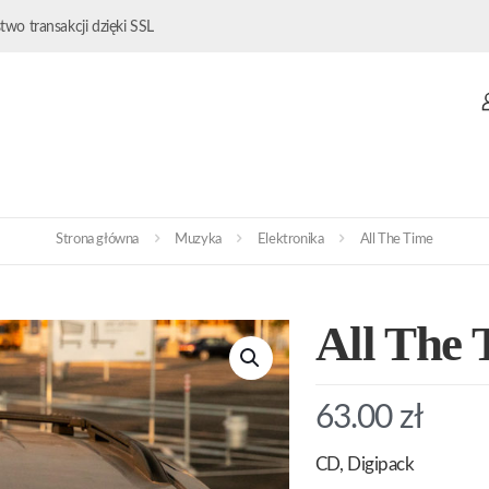
wo transakcji dzięki SSL
Strona główna
Muzyka
Elektronika
All The Time
All The 
63.00
zł
CD, Digipack