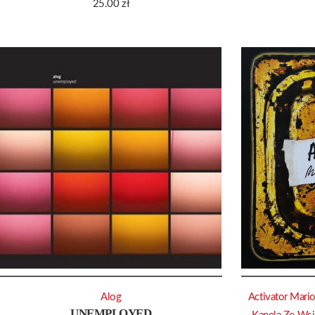
25.00
zł
Alog
Activator Mari
UNEMPLOYED