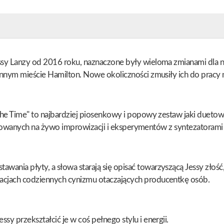
ssy Lanzy od 2016 roku, naznaczone były wieloma zmianami dla ni
innym mieście Hamilton. Nowe okoliczności zmusiły ich do pracy n
The Time" to najbardziej piosenkowy i popowy zestaw jaki duetowi
jestrowanych na żywo improwizacji i eksperymentów z syntezatoram
nia płyty, a słowa starają się opisać towarzyszącą Jessy złość, 
acjach codziennych cynizmu otaczających producentkę osób.
y przekształcić je w coś pełnego stylu i energii.