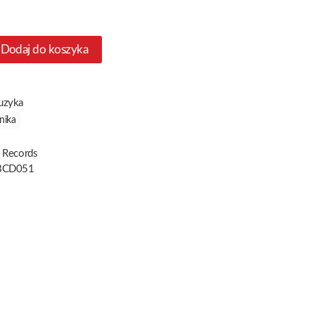
Dodaj do koszyka
uzyka
nika
 Records
BCD051