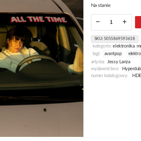
Na stanie
ilość
All
The
SKU:
5055869593618
Time
kategorie:
elektronika
,
m
tagi:
avantpop
elektro
artysta:
Jessy Lanza
wydawnictwo:
Hyperdub
numer katalogowy:
HD