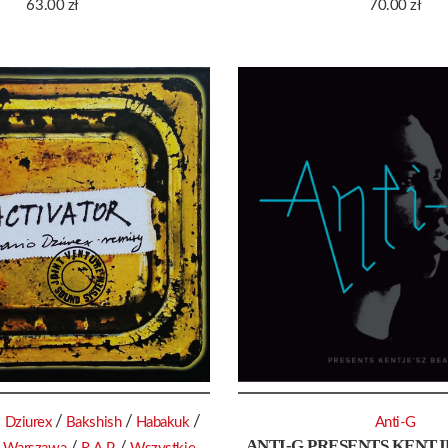
63.00
zł
70.00
zł
/
/
/
o Dziurex
Bakshish
Habakuk
Anti-G
ANTI-G PRESENTS KENTJ
/
/