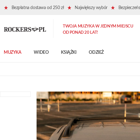
Bezpłatna dostawa od 250 zł
Największy wybór
Bezpieczeńst
TWOJA MUZYKA W JEDNYM MIEJSCU
OD PONAD 20 LAT!
MUZYKA
WIDEO
KSIĄŻKI
ODZIEŻ