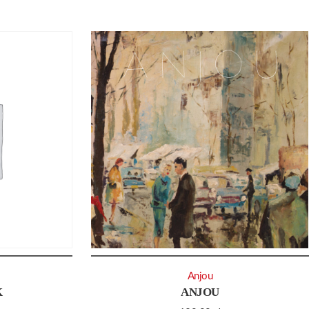
Anjou
K
ANJOU