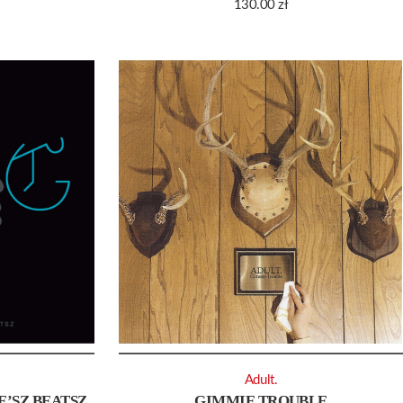
130.00
zł
Adult.
E’SZ BEATSZ
GIMMIE TROUBLE