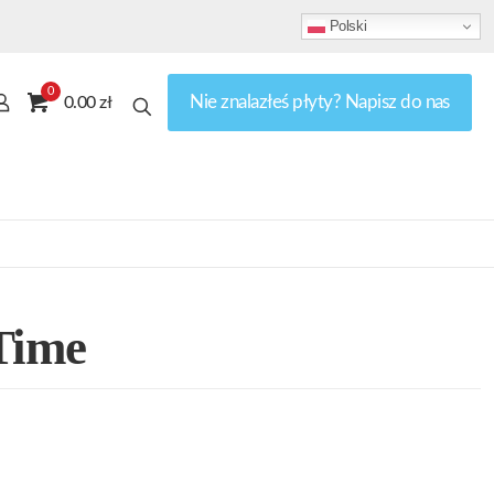
Polski
0
Nie znalazłeś płyty? Napisz do nas
0.00 zł
Time