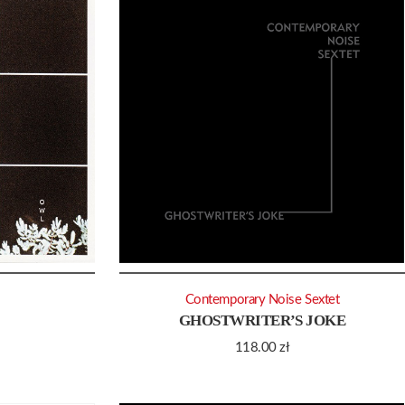
Contemporary Noise Sextet
GHOSTWRITER’S JOKE
118.00
zł