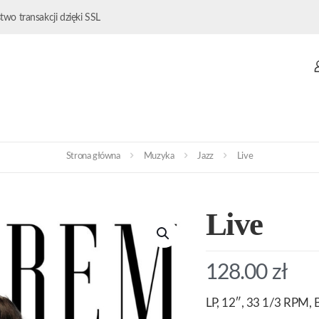
wo transakcji dzięki SSL
Strona główna
Muzyka
Jazz
Live
Live
128.00
zł
LP, 12″, 33 1/3 RPM, B