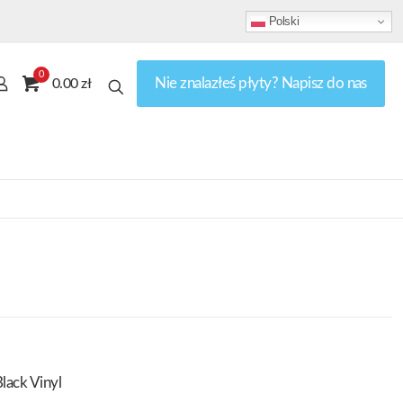
Polski
0
Nie znalazłeś płyty? Napisz do nas
0.00 zł
lack Vinyl