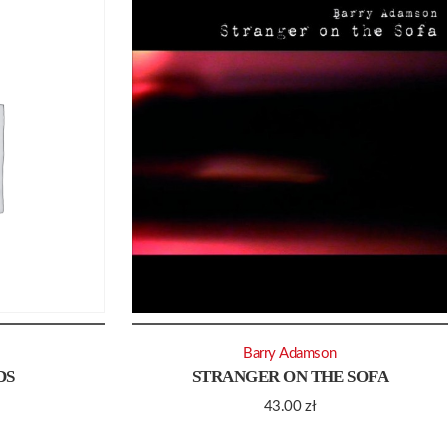
Barry Adamson
DS
STRANGER ON THE SOFA
43.00
zł