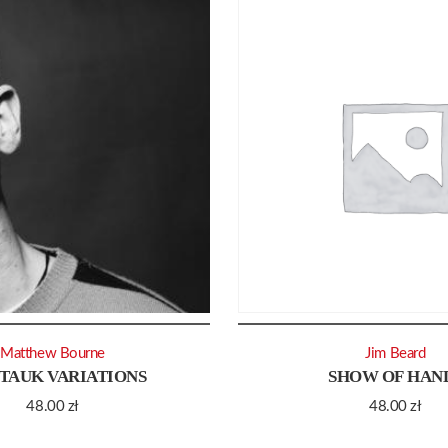
Matthew Bourne
Jim Beard
TAUK VARIATIONS
SHOW OF HAN
48.00
zł
48.00
zł