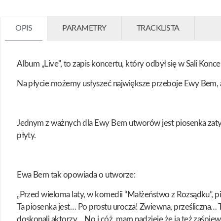
OPIS
PARAMETRY
TRACKLISTA
Album „Live”, to zapis koncertu, który odbył się w Sali Kon
Na płycie możemy usłyszeć największe przeboje Ewy Bem, a 
Jednym z ważnych dla Ewy Bem utworów jest piosenka zatyt
płyty.
Ewa Bem tak opowiada o utworze:
„Przed wieloma laty, w komedii “Małżeństwo z Rozsądku”, p
Ta piosenka jest… Po prostu urocza! Zwiewna, prześliczna… Ta
doskonali aktorzy… No i cóż, mam nadzieję że ja też zaśpiewa