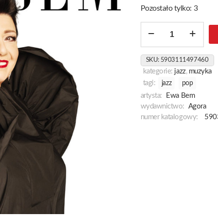
Pozostało tylko: 3
ilość
Live
SKU:
5903111497460
kategorie:
jazz
,
muzyka
tagi:
jazz
pop
artysta:
Ewa Bem
wydawnictwo:
Agora
numer katalogowy:
590