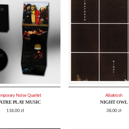
mporary Noise Quartet
Albatrosh
ATRE PLAY MUSIC
NIGHT OWL
118.00
zł
38.00
zł