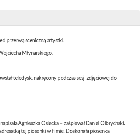
ed przerwą sceniczną artystki.
 Wojciecha Młynarskiego.
tał teledysk, nakręcony podczas sesji zdjęciowej do
apisała Agnieszka Osiecka – zaśpiewał Daniel Olbrychski.
adresatką tej piosenki w filmie. Doskonała piosenka,