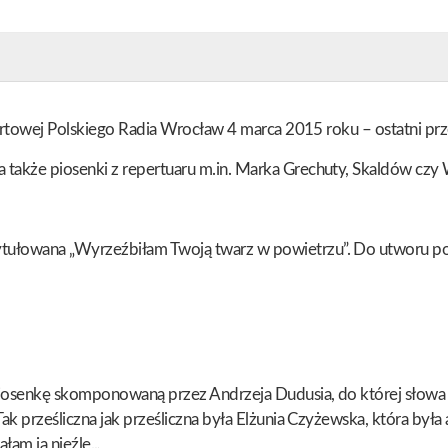
certowej Polskiego Radia Wrocław 4 marca 2015 roku – ostatni prz
także piosenki z repertuaru m.in. Marka Grechuty, Skaldów czy
ułowana „Wyrzeźbiłam Twoją twarz w powietrzu”. Do utworu pows
iosenkę skomponowaną przez Andrzeja Dudusia, do której słowa n
k prześliczna jak prześliczna była Elżunia Czyżewska, która była 
łam ją nieźle.„