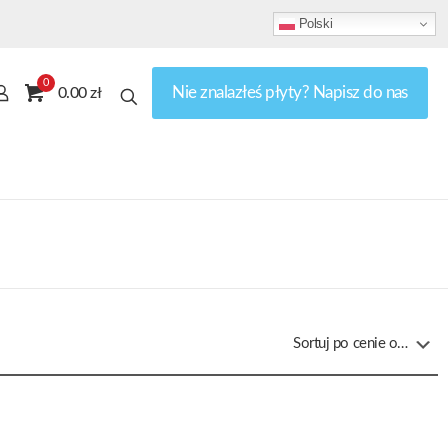
Polski
0
Nie znalazłeś płyty? Napisz do nas
0.00 zł