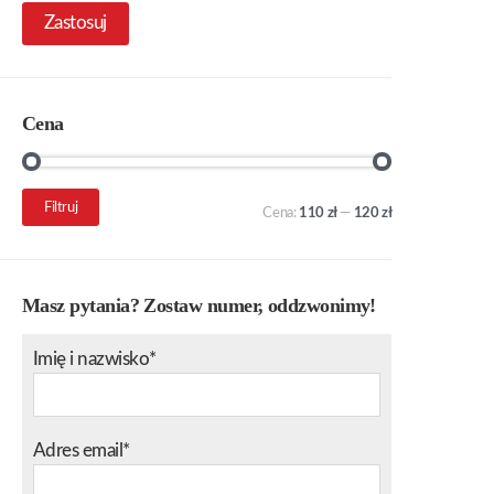
Zastosuj
Cena
Cena
Cena
Filtruj
Cena:
110 zł
—
120 zł
min.
maks.
Masz pytania? Zostaw numer, oddzwonimy!
Imię i nazwisko*
Adres email*