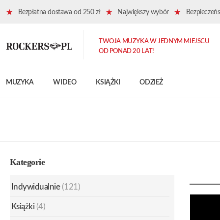
Bezpłatna dostawa od 250 zł
Największy wybór
Bezpieczeńst
TWOJA MUZYKA W JEDNYM MIEJSCU
OD PONAD 20 LAT!
MUZYKA
WIDEO
KSIĄŻKI
ODZIEŻ
Kategorie
Indywidualnie
(121)
Książki
(4)