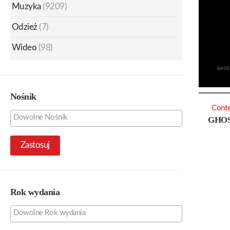
Muzyka
(9209)
Odzież
(7)
Wideo
(98)
Nośnik
Conte
GHOS
Zastosuj
Rok wydania