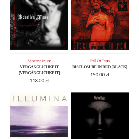
Schatten Muse
Trail Of Tears
VERGANGLICHKEIT
DISCLOSURE IN RED [BLACK]
[VERGÄNGLICHKEIT]
150.00
zł
118.00
zł