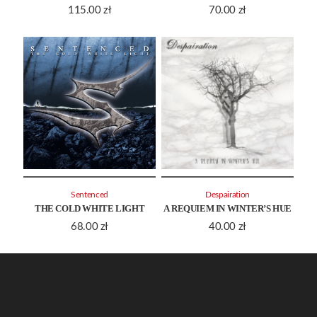
115.00
zł
70.00
zł
Sentenced
Despairation
THE COLD WHITE LIGHT
A REQUIEM IN WINTER’S HUE
68.00
zł
40.00
zł