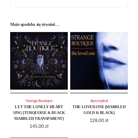
Może spodoba się również…
Strange Boutique
Apocryphal
LET THE LONELY HEART
THE LOVED ONE [MARBLED
SING [TURQUOISE & BLACK
GOLD & BLACK]
MARBLED TRANSPARENT]
128.00
zł
145.00
zł