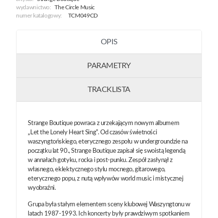
wydawnictwo:
The Circle Music
numer katalogowy:
TCM049CD
OPIS
PARAMETRY
TRACKLISTA
Strange Boutique powraca z urzekającym nowym albumem
„Let the Lonely Heart Sing”. Od czasów świetności
waszyngtońskiego, eterycznego zespołu w undergroundzie na
początku lat 90., Strange Boutique zapisał się swoistą legendą
w annałach gotyku, rocka i post-punku. Zespół zasłynął z
własnego, eklektycznego stylu mocnego, gitarowego,
eterycznego popu, z nutą wpływów world music i mistycznej
wyobraźni.
Grupa była stałym elementem sceny klubowej Waszyngtonu w
latach 1987-1993. Ich koncerty były prawdziwym spotkaniem