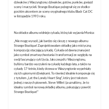
dziwaków z Waszyngtonu: dziwaków, gotów, punków, gwiazd
sceny i marzycieli. Strange Boutique pożegnał się ze słodko-
gorzkim akcentem ze sceny oryginalnego klubu Black Cat DC
w listopadzie 1993 roku.
Na okładce albumu widnieje cykada, którą tak wyjasnia Monica:
„Nie mogę wyrazić, jak bardzo się cieszę z nowego albumu
Strange Boutique! Zaprojektowałam okładkę jako mistyczną
kompozycję otaczającą cykadę. Cykada od dawna znana jest
jako symbol zmartwychwstania i transformacji ze względu na
swój fascynujący cykl życia. Jako zespół z Waszyngtonu,
byliśmy bardzo wyczuleni na cykadę każdego lata, a także na
cykady 17-letnie, kiedy drzewa w Waszyngtonie wypełniały
się ich upiornymi dźwiękami. To również idealnie komponuje się
z tytułem „Let the Lonely Heart Sing”, który jest tekstem
jednej z naszych piosenek. Steve Willet i ja uznaliśmy, że to
idealny symbol na nową okładkę albumu, pokazujący powrót
Strange Boutique!”