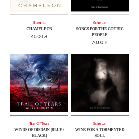
Illumina
Scheitan
CHAMELEON
SONGS FOR THE GOTHIC
PEOPLE
40.00
zł
70.00
zł
Trail Of Tears
Scheitan
WINDS OF DISDAIN [BLUE /
WINE FOR A TORMENTED
BLACK]
SOUL