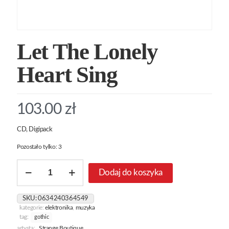
Let The Lonely
Heart Sing
103.00
zł
CD, Digipack
Pozostało tylko: 3
ilość
Dodaj do koszyka
Let
The
Lonely
SKU:
0634240364549
Heart
kategorie:
elektronika
,
muzyka
Sing
tag:
gothic
artysta:
Strange Boutique