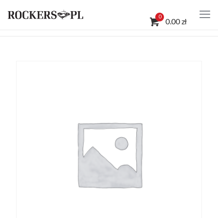
0
0.00 zł