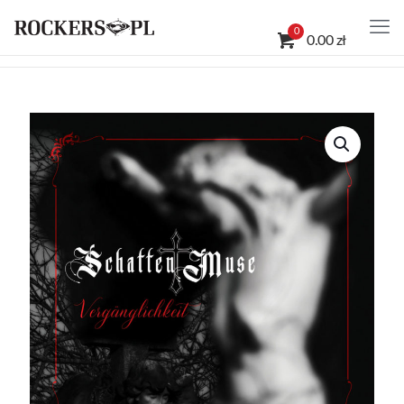
0
0.00 zł