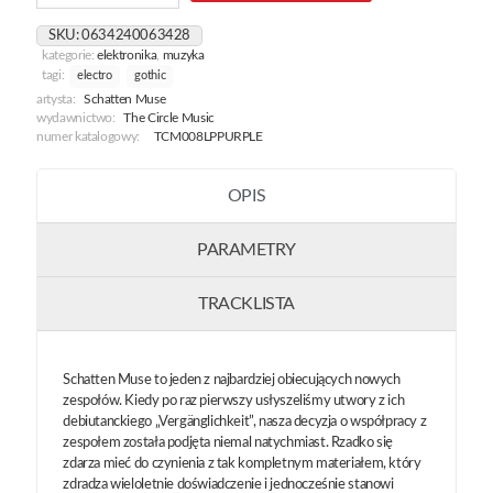
[Vergänglichkeit]
SKU:
0634240063428
kategorie:
elektronika
,
muzyka
tagi:
electro
gothic
artysta:
Schatten Muse
wydawnictwo:
The Circle Music
numer katalogowy:
TCM008LPPURPLE
OPIS
PARAMETRY
TRACKLISTA
Schatten Muse to jeden z najbardziej obiecujących nowych
zespołów. Kiedy po raz pierwszy usłyszeliśmy utwory z ich
debiutanckiego „Vergänglichkeit”, nasza decyzja o współpracy z
zespołem została podjęta niemal natychmiast. Rzadko się
zdarza mieć do czynienia z tak kompletnym materiałem, który
zdradza wieloletnie doświadczenie i jednocześnie stanowi