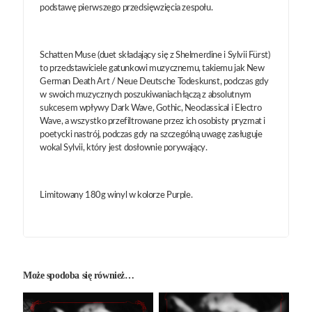
podstawę pierwszego przedsięwzięcia zespołu.
Schatten Muse (duet składający się z Shelmerdine i Sylvii Fürst)
to przedstawiciele gatunkowi muzycznemu, takiemu jak New
German Death Art / Neue Deutsche Todeskunst, podczas gdy
w swoich muzycznych poszukiwaniach łączą z absolutnym
sukcesem wpływy Dark Wave, Gothic, Neoclassical i Electro
Wave, a wszystko przefiltrowane przez ich osobisty pryzmat i
poetycki nastrój, podczas gdy na szczególną uwagę zasługuje
wokal Sylvii, który jest dosłownie porywający.
Limitowany 180g winyl w kolorze Purple.
Może spodoba się również…